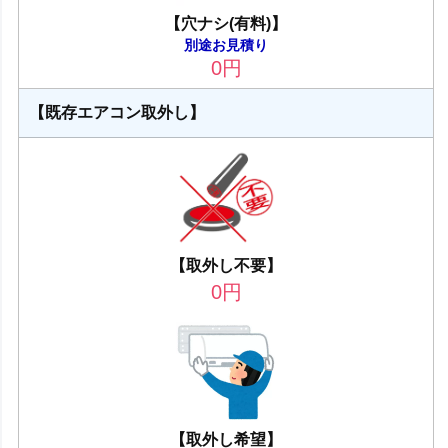
【穴ナシ(有料)】
別途お見積り
0
円
【既存エアコン取外し】
【取外し不要】
0
円
【取外し希望】