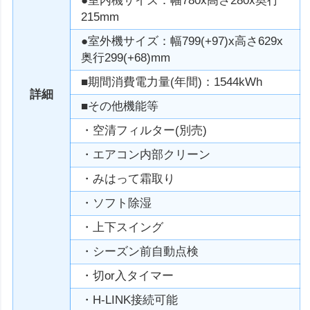
●室内機サイズ：幅780x高さ280x奥行
215mm
●室外機サイズ：幅799(+97)x高さ629x
奥行299(+68)mm
■期間消費電力量(年間)：1544kWh
詳細
■その他機能等
・空清フィルター(別売)
・エアコン内部クリーン
・みはって霜取り
・ソフト除湿
・上下スイング
・シーズン前自動点検
・切or入タイマー
・H-LINK接続可能