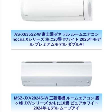
AS-X635S2-W 富士通ゼネラル ルームエアコン
nocria Xシリーズ 主に20畳 ホワイト 2025年モデ
ル プレミアムモデル ダブルAI
MSZ-JXV2824S-W 三菱電機 ルームエアコン 霧
ヶ峰 JXVシリーズ おもに10畳 ピュアホワイト
2024年モデル ムーブアイ