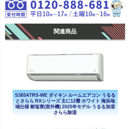
関連商品
S365ATRS-WE ダイキン ルームエアコン うるる
とさらら RXシリーズ 主に12畳 ホワイト 海浜地
域仕様 耐塩害(室外機) 2025年モデル うるる加湿
さらら除湿