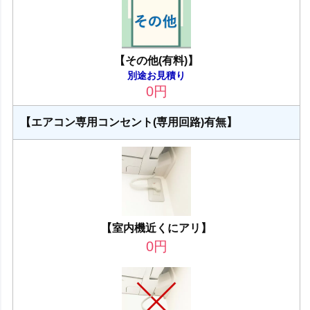
【その他(有料)】
別途お見積り
0
円
【エアコン専用コンセント(専用回路)有無】
【室内機近くにアリ】
0
円