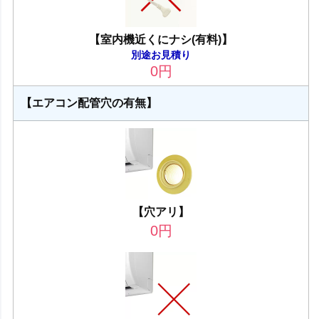
【室内機近くにナシ(有料)】
別途お見積り
0
円
【エアコン配管穴の有無】
【穴アリ】
0
円