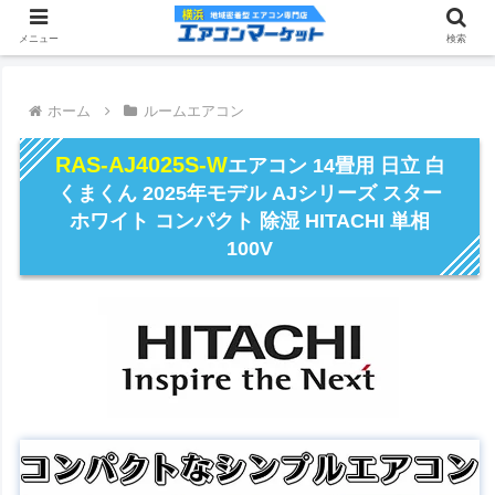
メニュー
検索
ホーム
ルームエアコン
RAS-AJ4025S-W
エアコン 14畳用 日立 白
くまくん 2025年モデル AJシリーズ スター
ホワイト コンパクト 除湿 HITACHI 単相
100V