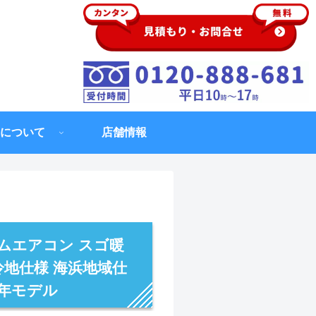
について
店舗情報
ムエアコン スゴ暖
冷地仕様 海浜地域仕
3年モデル