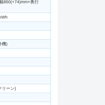
850(+74)mm×奥行
kWh
外機)
クリーン)