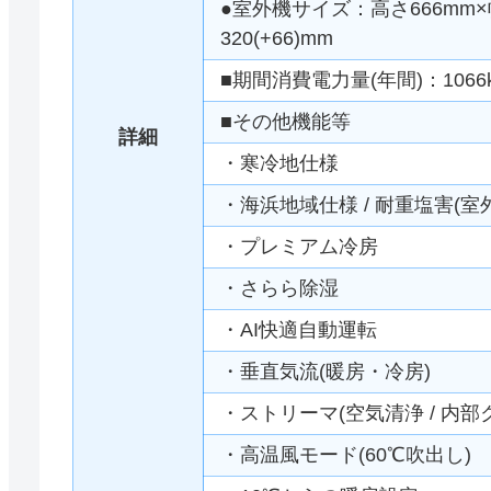
●室外機サイズ：高さ666mm×幅
320(+66)mm
■期間消費電力量(年間)：1066
■その他機能等
詳細
・寒冷地仕様
・海浜地域仕様 / 耐重塩害(室
・プレミアム冷房
・さらら除湿
・AI快適自動運転
・垂直気流(暖房・冷房)
・ストリーマ(空気清浄 / 内部
・高温風モード(60℃吹出し)