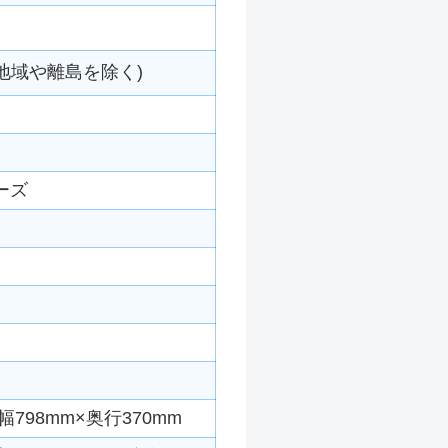
地域や離島を除く)
ーズ
798mm×奥行370mm