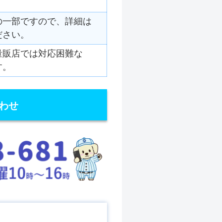
の一部ですので、詳細は
ださい。
量販店では対応困難な
す。
わせ