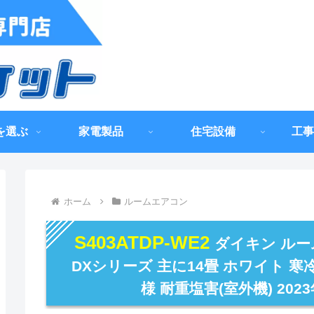
を選ぶ
家電製品
住宅設備
工事
ホーム
ルームエアコン
S403ATDP-WE2
ダイキン ルー
DXシリーズ 主に14畳 ホワイト 寒
様 耐重塩害(室外機) 202