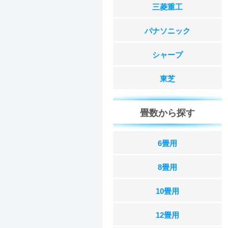
三菱重工
パナソニック
シャープ
東芝
畳数から探す
6畳用
8畳用
10畳用
12畳用