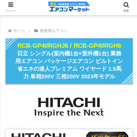
メニュー
検索
ホーム
業務用エアコン
RCB-GP40RGHJ6 / RCB-GP40RGH6
日立 シングル(室内機1台×室外機1台) 業務
用エアコン パッケージエアコン ビルトイン
省エネの達人プレミアム ワイヤード 1.5馬
力 単相200V 三相200V 2023年モデル