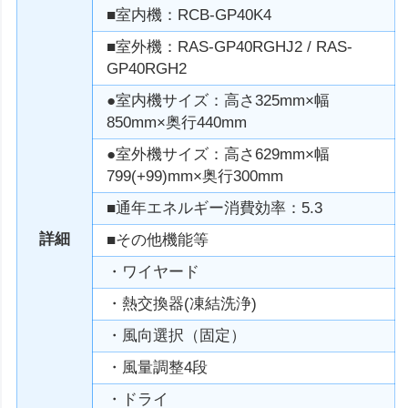
■室内機：RCB-GP40K4
■室外機：RAS-GP40RGHJ2 / RAS-
GP40RGH2
●室内機サイズ：高さ325mm×幅
850mm×奥行440mm
●室外機サイズ：高さ629mm×幅
799(+99)mm×奥行300mm
■通年エネルギー消費効率：5.3
詳細
■その他機能等
・ワイヤード
・熱交換器(凍結洗浄)
・風向選択（固定）
・風量調整4段
・ドライ