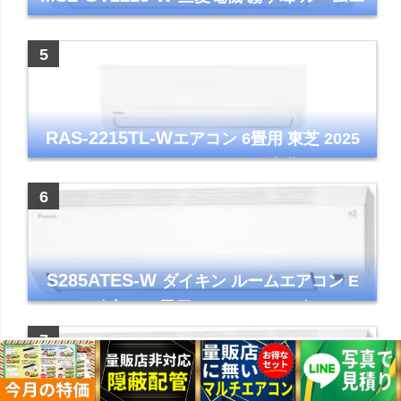
アコン GVシリーズ おもに6畳用 ピュアホワ
イト 2023年モデル
RAS-2215TL-W
エアコン 6畳用 東芝 2025
年モデル TLシリーズ ホワイト 壁掛け クーラ
ー コンパクト 清潔
S285ATES-W
ダイキン ルームエアコン E
シリーズ 主に10畳用 ホワイト 2025年モデル
コンパクトモデル ストリーマ