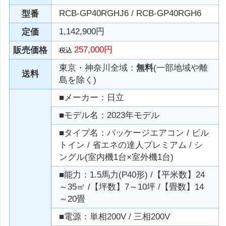
RCB-GP40RGHJ6 / RCB-GP40RGH6
型番
1,142,900円
定価
257,000円
販売価格
税込
東京・神奈川全域：
無料
(一部地域や離
送料
島を除く)
■メーカー：日立
■モデル名：2023年モデル
■タイプ名：パッケージエアコン / ビル
トイン / 省エネの達人プレミアム / シ
ングル(室内機1台×室外機1台)
■能力：1.5馬力(P40形) /【平米数】24
～35㎡ /【坪数】7～10坪 /【畳数】14
～20畳
■電源：単相200V / 三相200V