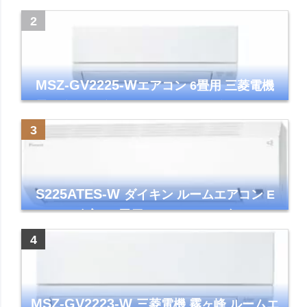
ズマクラスター7000
MSZ-GV2225-W
エアコン 6畳用 三菱電機
霧ヶ峰 2025年モデル GVシリーズ ピュアホ
ワイト 清潔 除湿 単相100V
S225ATES-W
ダイキン ルームエアコン E
シリーズ 主に6畳用 ホワイト 2025年モデル
コンパクトモデル ストリーマ
MSZ-GV2223-W
三菱電機 霧ヶ峰 ルームエ