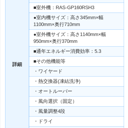
■室外機：RAS-GP160RSH3
●室内機サイズ：高さ345mm×幅
1100mm×奥行710mm
●室外機サイズ：高さ1140mm×幅
950mm×奥行370mm
■通年エネルギー消費効率：5.3
■その他機能等
詳細
・ワイヤード
・熱交換器(凍結洗浄)
・オートルーバー
・風向選択（固定）
・風量調整4段
・ドライ