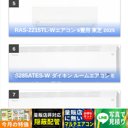
イト 2023年モデル
RAS-2215TL-W
エアコン 6畳用 東芝 2025
年モデル TLシリーズ ホワイト 壁掛け クーラ
ー コンパクト 清潔
S285ATES-W
ダイキン ルームエアコン E
シリーズ 主に10畳用 ホワイト 2025年モデル
コンパクトモデル ストリーマ
S565ATEP-W
ダイキン ルームエアコン E