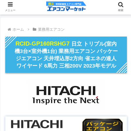
メニュー
検索
ホーム
業務用エアコン
RCID-GP160RSHG7
日立 トリプル(室内
機3台×室外機1台) 業務用エアコン パッケー
ジエアコン 天井埋込形2方向 省エネの達人
ワイヤード 6馬力 三相200V 2023年モデル