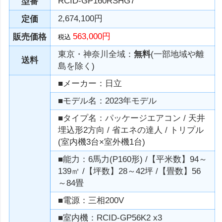
RCID-GP160RSHG7
型番
2,674,100円
定価
563,000円
販売価格
税込
東京・神奈川全域：
無料
(一部地域や離
送料
島を除く)
■メーカー：日立
■モデル名：2023年モデル
■タイプ名：パッケージエアコン / 天井
埋込形2方向 / 省エネの達人 / トリプル
(室内機3台×室外機1台)
■能力：6馬力(P160形) /【平米数】94～
139㎡ /【坪数】28～42坪 /【畳数】56
～84畳
■電源：三相200V
■室内機：RCID-GP56K2 x3