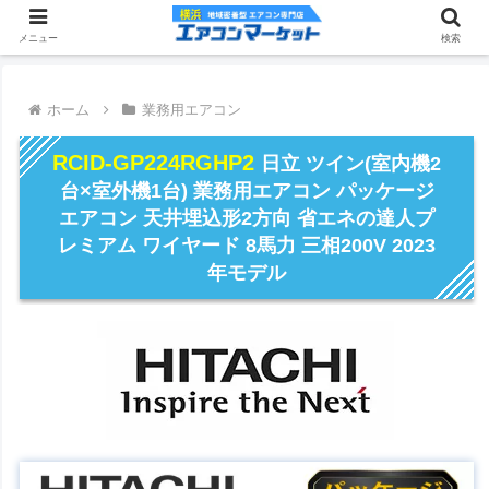
メニュー
検索
ホーム
業務用エアコン
RCID-GP224RGHP2
日立 ツイン(室内機2
台×室外機1台) 業務用エアコン パッケージ
エアコン 天井埋込形2方向 省エネの達人プ
レミアム ワイヤード 8馬力 三相200V 2023
年モデル