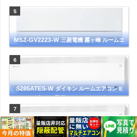
年モデル TLシリーズ ホワイト 壁掛け クーラ
ー コンパクト 清潔
MSZ-GV2223-W
三菱電機 霧ヶ峰 ルームエ
アコン GVシリーズ おもに6畳用 ピュアホワ
イト 2023年モデル
S285ATES-W
ダイキン ルームエアコン E
シリーズ 主に10畳用 ホワイト 2025年モデル
コンパクトモデル ストリーマ