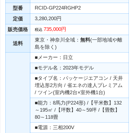
RCID-GP224RGHP2
型番
3,280,200円
定価
735,000円
販売価格
税込
東京・神奈川全域：
無料
(一部地域や離
送料
島を除く)
■メーカー：日立
■モデル名：2023年モデル
■タイプ名：パッケージエアコン / 天井
埋込形2方向 / 省エネの達人プレミアム
/ ツイン(室内機2台×室外機1台)
■能力：8馬力(P224形) /【平米数】132
～195㎡ /【坪数】40～59坪 /【畳数】
80～118畳
■電源：三相200V