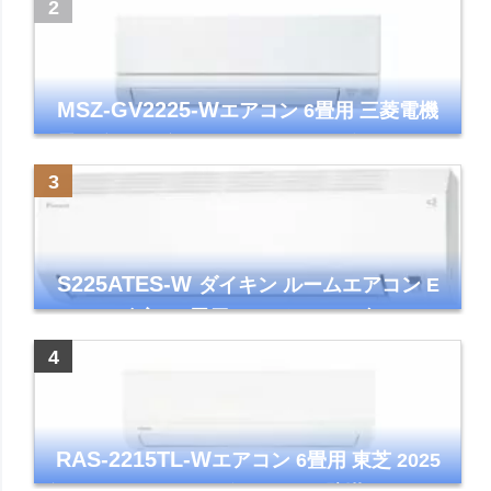
ズマクラスター7000
MSZ-GV2225-W
エアコン 6畳用 三菱電機
霧ヶ峰 2025年モデル GVシリーズ ピュアホ
ワイト 清潔 除湿 単相100V
S225ATES-W
ダイキン ルームエアコン E
シリーズ 主に6畳用 ホワイト 2025年モデル
コンパクトモデル ストリーマ
RAS-2215TL-W
エアコン 6畳用 東芝 2025