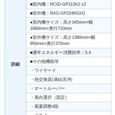
■室内機：RCID-GP112K2 x2
■室外機：RAS-GP224RGH1
●室内機サイズ：高さ345mm×幅
1660mm×奥行710mm
●室外機サイズ：高さ1380mm×幅
950mm×奥行370mm
■通年エネルギー消費効率：5.4
■その他機能等
詳細
・ワイヤード
・熱交換器(凍結洗浄)
・オートルーバー
・風向選択（固定）
・風量調整4段