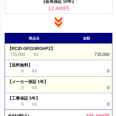
【延長保証 10年】
12,400
円
商品名
金額
【RCID-GP224RGHP2】
x1
735,000
735,000
【送料無料】
x1
0
0
【メーカー保証 1年】
x1
0
0
【工事保証 5年】
x1
0
0