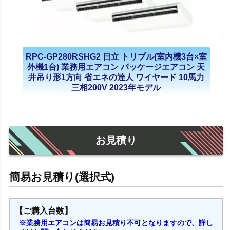
RPC-GP280RSHG2 日立 トリプル(室内機3台×室
外機1台) 業務用エアコン パッケージエアコン 天
井吊り形1方向 省エネの達人 ワイヤード 10馬力
三相200V 2023年モデル
お見積り
【ご購入台数】
※業務用エアコンは簡易お見積り不可となりますので、詳し