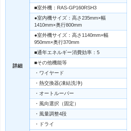
■室外機：RAS-GP160RSH3
●室内機サイズ：高さ235mm×幅
1410mm×奥行800mm
●室外機サイズ：高さ1140mm×幅
950mm×奥行370mm
■通年エネルギー消費効率：5
■その他機能等
詳細
・ワイヤード
・熱交換器(凍結洗浄)
・オートルーバー
・風向選択（固定）
・風量調整4段
・ドライ