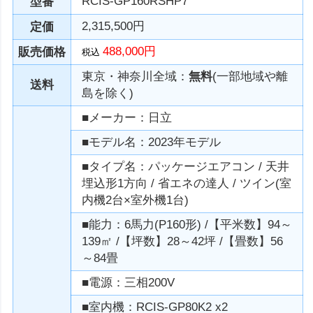
RCIS-GP160RSHP7
型番
2,315,500円
定価
488,000円
販売価格
税込
東京・神奈川全域：
無料
(一部地域や離
送料
島を除く)
■メーカー：日立
■モデル名：2023年モデル
■タイプ名：パッケージエアコン / 天井
埋込形1方向 / 省エネの達人 / ツイン(室
内機2台×室外機1台)
■能力：6馬力(P160形) /【平米数】94～
139㎡ /【坪数】28～42坪 /【畳数】56
～84畳
■電源：三相200V
■室内機：RCIS-GP80K2 x2