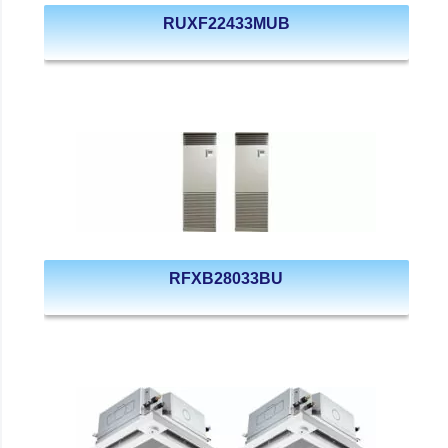
RUXF22433MUB
RFXB28033BU