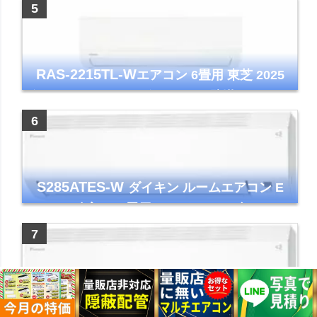
イト 2023年モデル
RAS-2215TL-W
エアコン 6畳用 東芝 2025
年モデル TLシリーズ ホワイト 壁掛け クーラ
ー コンパクト 清潔
S285ATES-W
ダイキン ルームエアコン E
シリーズ 主に10畳用 ホワイト 2025年モデル
コンパクトモデル ストリーマ
S565ATEP-W
ダイキン ルームエアコン E