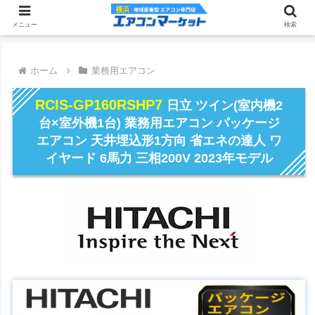
メニュー
検索
ホーム
業務用エアコン
RCIS-GP160RSHP7
日立 ツイン(室内機2
台×室外機1台) 業務用エアコン パッケージ
エアコン 天井埋込形1方向 省エネの達人 ワ
イヤード 6馬力 三相200V 2023年モデル