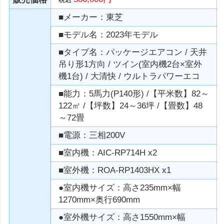
■メーカー：東芝
■モデル名：2023年モデル
■タイプ名：パッケージエアコン / 天井
吊り形1方向 / ツイン(室内機2台×室外
機1台) / 大清快 / ウルトラパワーエコ
■能力：5馬力(P140形) /【平米数】82～
122㎡ /【坪数】24～36坪 /【畳数】48
～72畳
■電源：三相200V
■室内機：AIC-RP714H x2
■室外機：ROA-RP1403HX x1
●室内機サイズ：高さ235mm×幅
1270mm×奥行690mm
●室外機サイズ：高さ1550mm×幅