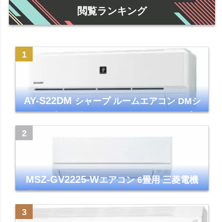
閲覧ランキング
AY-S22DM
シャープ ルームエアコン DMシ
リーズ 主に6畳 ホワイト 2024年モデル プラ
ズマクラスター7000
MSZ-GV2225-W
エアコン 6畳用 三菱電機
霧ヶ峰 2025年モデル GVシリーズ ピュアホ
ワイト 清潔 除湿 単相100V