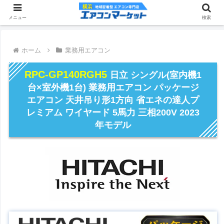
メニュー
検索
ホーム
業務用エアコン
RPC-GP140RGH5
日立 シングル(室内機1
台×室外機1台) 業務用エアコン パッケージ
エアコン 天井吊り形1方向 省エネの達人プ
レミアム ワイヤード 5馬力 三相200V 2023
年モデル