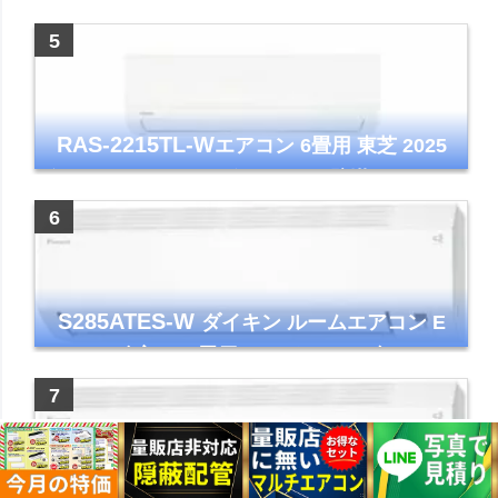
アコン GVシリーズ おもに6畳用 ピュアホワ
イト 2023年モデル
RAS-2215TL-W
エアコン 6畳用 東芝 2025
年モデル TLシリーズ ホワイト 壁掛け クーラ
ー コンパクト 清潔
S285ATES-W
ダイキン ルームエアコン E
シリーズ 主に10畳用 ホワイト 2025年モデル
コンパクトモデル ストリーマ