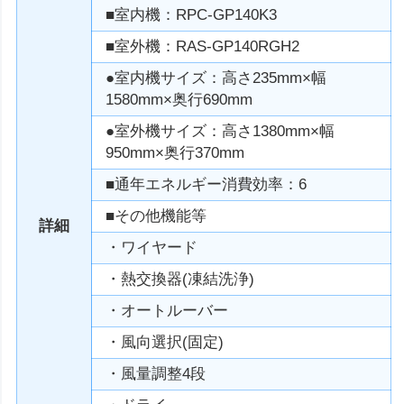
■室内機：RPC-GP140K3
■室外機：RAS-GP140RGH2
●室内機サイズ：高さ235mm×幅
1580mm×奥行690mm
●室外機サイズ：高さ1380mm×幅
950mm×奥行370mm
■通年エネルギー消費効率：6
■その他機能等
詳細
・ワイヤード
・熱交換器(凍結洗浄)
・オートルーバー
・風向選択(固定)
・風量調整4段