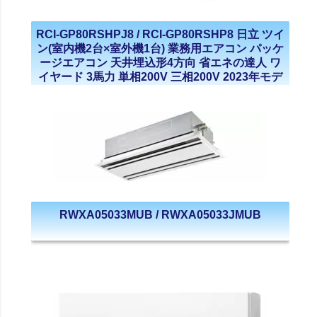
RCI-GP80RSHPJ8 / RCI-GP80RSHP8 日立 ツイ
ン(室内機2台×室外機1台) 業務用エアコン パッケ
ージエアコン 天井埋込形4方向 省エネの達人 ワ
イヤード 3馬力 単相200V 三相200V 2023年モデ
ル
RWXA05033MUB / RWXA05033JMUB