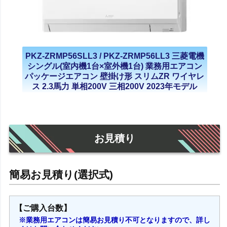
PKZ-ZRMP56SLL3 / PKZ-ZRMP56LL3 三菱電機
シングル(室内機1台×室外機1台) 業務用エアコン
パッケージエアコン 壁掛け形 スリムZR ワイヤレ
ス 2.3馬力 単相200V 三相200V 2023年モデル
お見積り
【ご購入台数】
※業務用エアコンは簡易お見積り不可となりますので、詳し