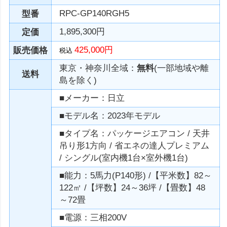
RPC-GP140RGH5
型番
1,895,300円
定価
425,000円
販売価格
税込
東京・神奈川全域：
無料
(一部地域や離
送料
島を除く)
■メーカー：日立
■モデル名：2023年モデル
■タイプ名：パッケージエアコン / 天井
吊り形1方向 / 省エネの達人プレミアム
/ シングル(室内機1台×室外機1台)
■能力：5馬力(P140形) /【平米数】82～
122㎡ /【坪数】24～36坪 /【畳数】48
～72畳
■電源：三相200V