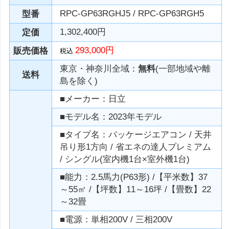
RPC-GP63RGHJ5 / RPC-GP63RGH5
型番
1,302,400円
定価
293,000円
販売価格
税込
東京・神奈川全域：
無料
(一部地域や離
送料
島を除く)
■メーカー：日立
■モデル名：2023年モデル
■タイプ名：パッケージエアコン / 天井
吊り形1方向 / 省エネの達人プレミアム
/ シングル(室内機1台×室外機1台)
■能力：2.5馬力(P63形) /【平米数】37
～55㎡ /【坪数】11～16坪 /【畳数】22
～32畳
■電源：単相200V / 三相200V