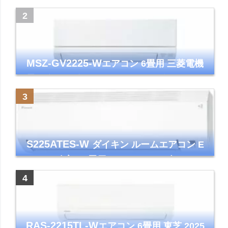
ズマクラスター7000
MSZ-GV2225-W
エアコン 6畳用 三菱電機
霧ヶ峰 2025年モデル GVシリーズ ピュアホ
ワイト 清潔 除湿 単相100V
S225ATES-W
ダイキン ルームエアコン E
シリーズ 主に6畳用 ホワイト 2025年モデル
コンパクトモデル ストリーマ
RAS-2215TL-W
エアコン 6畳用 東芝 2025