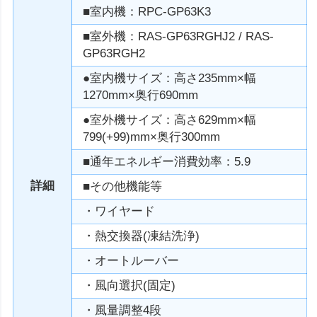
■室内機：RPC-GP63K3
■室外機：RAS-GP63RGHJ2 / RAS-
GP63RGH2
●室内機サイズ：高さ235mm×幅
1270mm×奥行690mm
●室外機サイズ：高さ629mm×幅
799(+99)mm×奥行300mm
■通年エネルギー消費効率：5.9
詳細
■その他機能等
・ワイヤード
・熱交換器(凍結洗浄)
・オートルーバー
・風向選択(固定)
・風量調整4段