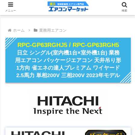
メニュー
検索
ホーム
業務用エアコン
RPC-GP63RGHJ5 / RPC-GP63RGH5
日立 シングル(室内機1台×室外機1台) 業務
用エアコン パッケージエアコン 天井吊り形
1方向 省エネの達人プレミアム ワイヤード
2.5馬力 単相200V 三相200V 2023年モデル