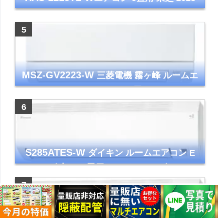
年モデル TLシリーズ ホワイト 壁掛け クーラ
ー コンパクト 清潔
MSZ-GV2223-W
三菱電機 霧ヶ峰 ルームエ
アコン GVシリーズ おもに6畳用 ピュアホワ
イト 2023年モデル
S285ATES-W
ダイキン ルームエアコン E
シリーズ 主に10畳用 ホワイト 2025年モデル
コンパクトモデル ストリーマ