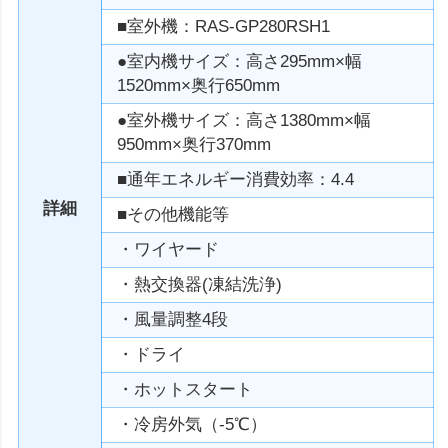
■室外機：RAS-GP280RSH1
●室内機サイズ：高さ295mm×幅
1520mm×奥行650mm
●室外機サイズ：高さ1380mm×幅
950mm×奥行370mm
■通年エネルギー消費効率：4.4
詳細
■その他機能等
・ワイヤード
・熱交換器(凍結洗浄)
・風量調整4段
・ドライ
・ホットスタート
・冷房外気（-5℃）