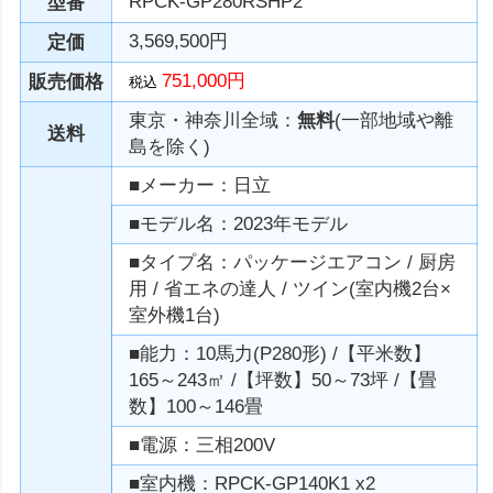
RPCK-GP280RSHP2
型番
3,569,500円
定価
751,000円
販売価格
税込
東京・神奈川全域：
無料
(一部地域や離
送料
島を除く)
■メーカー：日立
■モデル名：2023年モデル
■タイプ名：パッケージエアコン / 厨房
用 / 省エネの達人 / ツイン(室内機2台×
室外機1台)
■能力：10馬力(P280形) /【平米数】
165～243㎡ /【坪数】50～73坪 /【畳
数】100～146畳
■電源：三相200V
■室内機：RPCK-GP140K1 x2