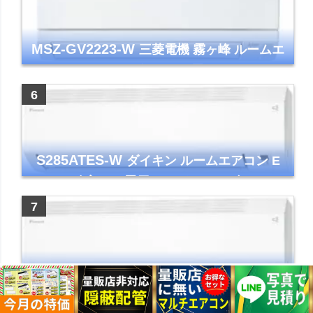
MSZ-GV2223-W
三菱電機 霧ヶ峰 ルームエ
アコン GVシリーズ おもに6畳用 ピュアホワ
イト 2023年モデル
S285ATES-W
ダイキン ルームエアコン E
シリーズ 主に10畳用 ホワイト 2025年モデル
コンパクトモデル ストリーマ
S565ATEP-W
ダイキン ルームエアコン E
シリーズ 主に18畳用 ホワイト 2025年モデル