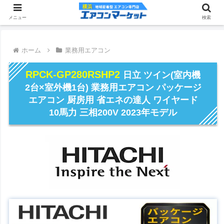
メニュー
検索
ホーム
業務用エアコン
RPCK-GP280RSHP2
日立 ツイン(室内機
2台×室外機1台) 業務用エアコン パッケージ
エアコン 厨房用 省エネの達人 ワイヤード
10馬力 三相200V 2023年モデル