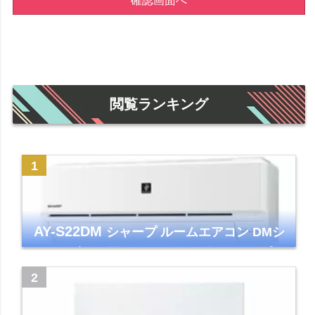
確認画面へ
閲覧ランキング
AY-S22DM
シャープ ルームエアコン DMシ
リーズ 主に6畳 ホワイト 2024年モデル プラ
ズマクラスター7000