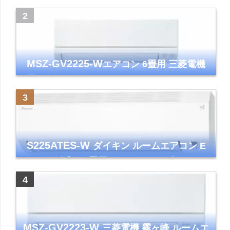
ズマクラスター7000
MSZ-GV2225-W
エアコン 6畳用 三菱電機
霧ヶ峰 2025年モデル GVシリーズ ピュアホ
ワイト 清潔 除湿 単相100V
S225ATES-W
ダイキン ルームエアコン E
シリーズ 主に6畳用 ホワイト 2025年モデル
コンパクトモデル ストリーマ
MSZ-GV2223-W
三菱電機 霧ヶ峰 ルームエ