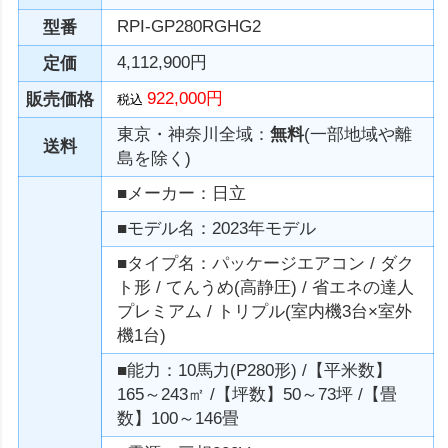
RPI-GP280RGHG2
型番
4,112,900円
定価
922,000円
販売価格
税込
東京・神奈川全域：
無料
(一部地域や離
送料
島を除く)
■メーカー：日立
■モデル名：2023年モデル
■タイプ名：パッケージエアコン / ダク
ト形 / てんうめ(高静圧) / 省エネの達人
プレミアム / トリプル(室内機3台×室外
機1台)
■能力：10馬力(P280形) /【平米数】
165～243㎡ /【坪数】50～73坪 /【畳
数】100～146畳