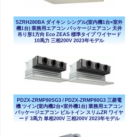
SZRH280BA ダイキン シングル(室内機1台×室外
機1台) 業務用エアコン パッケージエアコン 天井
吊り形1方向 Eco ZEAS 標準タイプ ワイヤード
10馬力 三相200V 2023年モデル
PDZX-ZRMP80SG3 / PDZX-ZRMP80G3 三菱電
機 ツイン(室内機2台×室外機1台) 業務用エアコン
パッケージエアコン ビルトイン スリムZR ワイヤ
ード 3馬力 単相200V 三相200V 2023年モデル