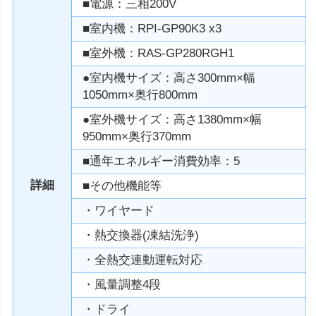
■電源：三相200V
■室内機：RPI-GP90K3 x3
■室外機：RAS-GP280RGH1
●室内機サイズ：高さ300mm×幅
1050mm×奥行800mm
●室外機サイズ：高さ1380mm×幅
950mm×奥行370mm
■通年エネルギー消費効率：5
詳細
■その他機能等
・ワイヤード
・熱交換器(凍結洗浄)
・全熱交連動運転対応
・風量調整4段
・ドライ