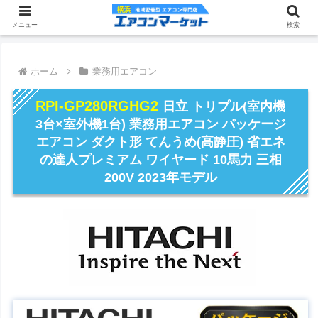
メニュー
検索
ホーム
業務用エアコン
RPI-GP280RGHG2
日立 トリプル(室内機
3台×室外機1台) 業務用エアコン パッケージ
エアコン ダクト形 てんうめ(高静圧) 省エネ
の達人プレミアム ワイヤード 10馬力 三相
200V 2023年モデル