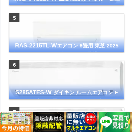
アコン GVシリーズ おもに6畳用 ピュアホワ
イト 2023年モデル
RAS-2215TL-W
エアコン 6畳用 東芝 2025
年モデル TLシリーズ ホワイト 壁掛け クーラ
ー コンパクト 清潔
S285ATES-W
ダイキン ルームエアコン E
シリーズ 主に10畳用 ホワイト 2025年モデル
コンパクトモデル ストリーマ