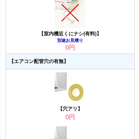
【室内機近くにナシ(有料)】
別途お見積り
0
円
【エアコン配管穴の有無】
【穴アリ】
0
円