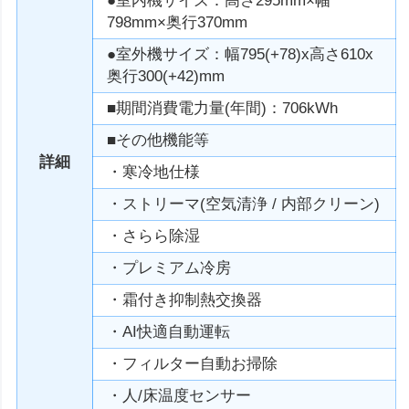
●室内機サイズ：高さ295mm×幅
798mm×奥行370mm
●室外機サイズ：幅795(+78)x高さ610x
奥行300(+42)mm
■期間消費電力量(年間)：706kWh
■その他機能等
詳細
・寒冷地仕様
・ストリーマ(空気清浄 / 内部クリーン)
・さらら除湿
・プレミアム冷房
・霜付き抑制熱交換器
・AI快適自動運転
・フィルター自動お掃除
・人/床温度センサー