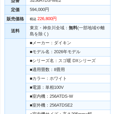
S256ATDS-WE2
型番
594,000円
定価
226,800円
販売価格
税込
東京・神奈川全域：
無料
(一部地域や離
送料
島を除く)
■メーカー：ダイキン
■モデル名：2026年モデル
■シリーズ名：スゴ暖 DXシリーズ
■適用畳数：8畳用
■カラー：ホワイト
■電源：単相100V
■室内機：256ATDS-W
■室外機：256ATDSE2