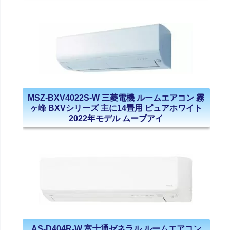
MSZ-BXV4022S-W 三菱電機 ルームエアコン 霧
ヶ峰 BXVシリーズ 主に14畳用 ピュアホワイト
2022年モデル ムーブアイ
AS-D404R-W 富士通ゼネラル ルームエアコン