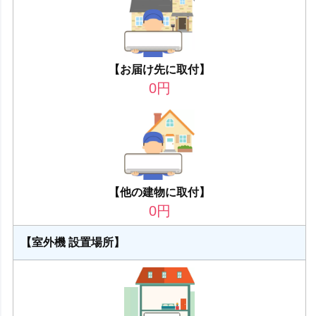
【お届け先に取付】
0
円
【他の建物に取付】
0
円
【室外機 設置場所】