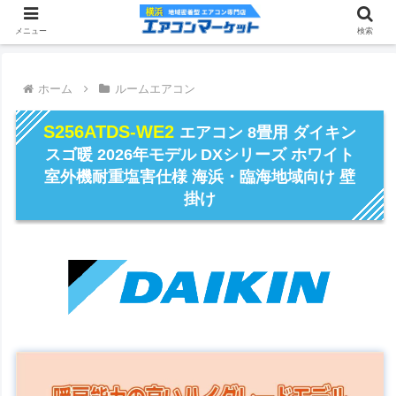
メニュー
検索
ホーム
ルームエアコン
S256ATDS-WE2
エアコン 8畳用 ダイキン
スゴ暖 2026年モデル DXシリーズ ホワイト
室外機耐重塩害仕様 海浜・臨海地域向け 壁
掛け