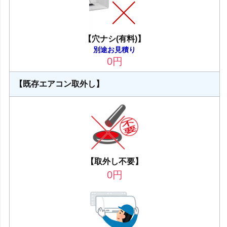
【穴ナシ(有料)】
別途お見積り
0
円
【既存エアコン取外し】
【取外し不要】
0
円