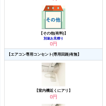
【その他(有料)】
別途お見積り
0
円
【エアコン専用コンセント(専用回路)有無】
【室内機近くにアリ】
0
円