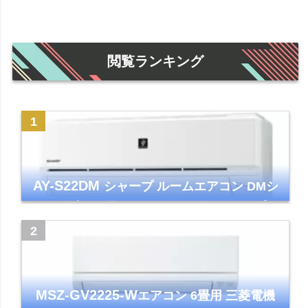
閲覧ランキング
AY-S22DM
シャープ ルームエアコン DMシ
リーズ 主に6畳 ホワイト 2024年モデル プラ
ズマクラスター7000
MSZ-GV2225-W
エアコン 6畳用 三菱電機