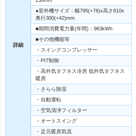
238mm
●室外機サイズ：幅795(+78)x高さ610x
奥行300(+42)mm
■期間消費電力量(年間)：963kWh
■その他機能等
詳細
・スイングコンプレッサー
・PIT制御
・高外気タフネス冷房 低外気タフネス
暖房
・さらら除湿
・自動運転
・空気清浄フィルター
・オートスイング
・足元暖房気流