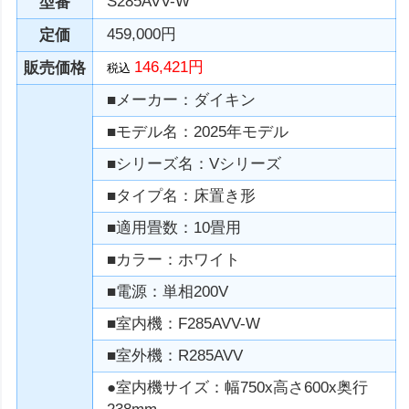
S285AVV-W
型番
459,000円
定価
146,421円
販売価格
税込
■メーカー：ダイキン
■モデル名：2025年モデル
■シリーズ名：Vシリーズ
■タイプ名：床置き形
■適用畳数：10畳用
■カラー：ホワイト
■電源：単相200V
■室内機：F285AVV-W
■室外機：R285AVV
●室内機サイズ：幅750x高さ600x奥行