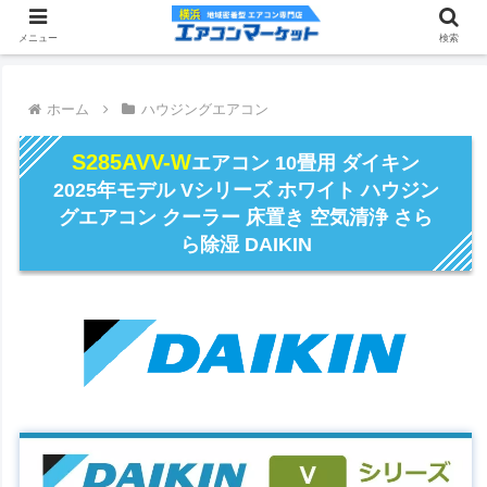
メニュー
検索
ホーム
ハウジングエアコン
S285AVV-W
エアコン 10畳用 ダイキン
2025年モデル Vシリーズ ホワイト ハウジン
グエアコン クーラー 床置き 空気清浄 さら
ら除湿 DAIKIN