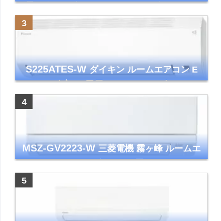
霧ヶ峰 2025年モデル GVシリーズ ピュアホ
ワイト 清潔 除湿 単相100V
S225ATES-W
ダイキン ルームエアコン E
シリーズ 主に6畳用 ホワイト 2025年モデル
コンパクトモデル ストリーマ
MSZ-GV2223-W
三菱電機 霧ヶ峰 ルームエ
アコン GVシリーズ おもに6畳用 ピュアホワ
イト 2023年モデル