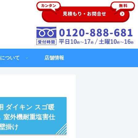
について
店舗情報
用 ダイキン スゴ暖
ュ 室外機耐重塩害仕
 壁掛け