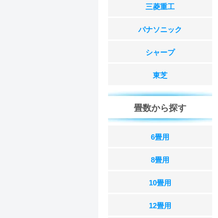
三菱重工
パナソニック
シャープ
東芝
畳数から探す
6畳用
8畳用
10畳用
12畳用