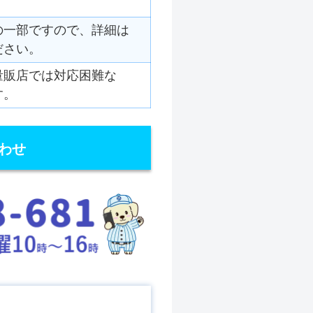
の一部ですので、詳細は
ださい。
量販店では対応困難な
す。
わせ