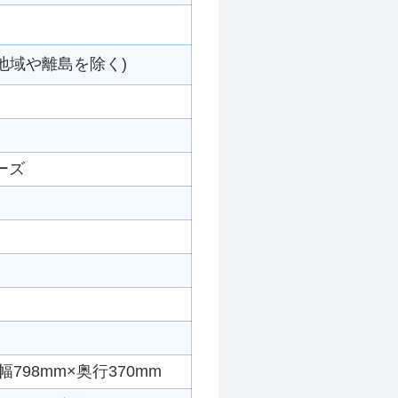
地域や離島を除く)
ーズ
798mm×奥行370mm