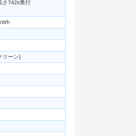
高さ742x奥行
kWh
クリーン)