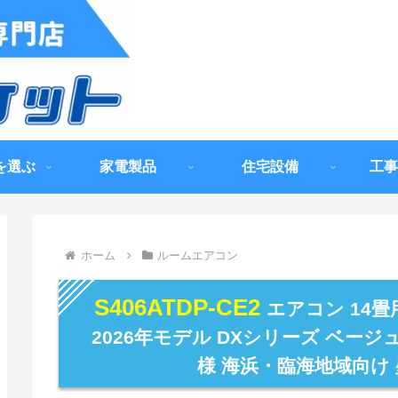
を選ぶ
家電製品
住宅設備
工事
ホーム
ルームエアコン
S406ATDP-CE2
エアコン 14畳
2026年モデル DXシリーズ ベージ
様 海浜・臨海地域向け