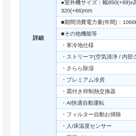
●室外機サイズ：幅850(+89)x
320(+66)mm
■期間消費電力量(年間)：1066
■その他機能等
詳細
・寒冷地仕様
・ストリーマ(空気清浄 / 内部
・さらら除湿
・プレミアム冷房
・霜付き抑制熱交換器
・AI快適自動運転
・フィルター自動お掃除
・人/床温度センサー