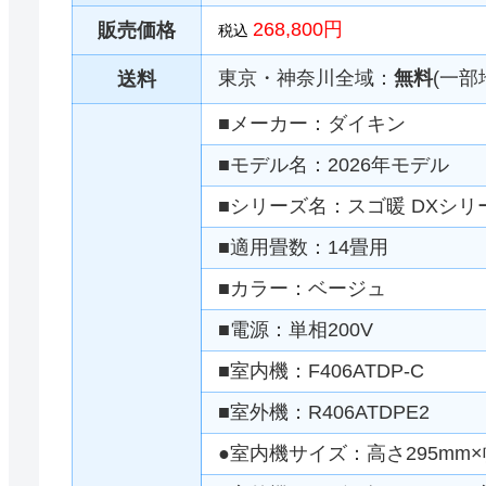
268,800円
販売価格
税込
東京・神奈川全域：
無料
(一部
送料
■メーカー：ダイキン
■モデル名：2026年モデル
■シリーズ名：スゴ暖 DXシリ
■適用畳数：14畳用
■カラー：ベージュ
■電源：単相200V
■室内機：F406ATDP-C
■室外機：R406ATDPE2
●室内機サイズ：高さ295mm×幅