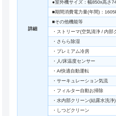
●室外機サイズ：幅850x高さ74
■期間消費電力量(年間)：1605
■その他機能等
詳細
・ストリーマ(空気清浄 / 内部
・さらら除湿
・プレミアム冷房
・人/床温度センサー
・AI快適自動運転
・サーキュレーション気流
・フィルター自動お掃除
・水内部クリーン(結露水洗浄)
・しつどクリーン