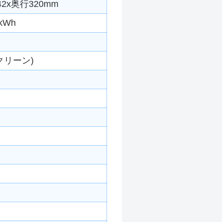
2x奥行320mm
kWh
クリーン)