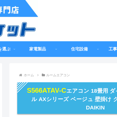
を選ぶ
家電製品
住宅設備
工事
ホーム
ルームエアコン
S566ATAV-C
エアコン 18畳用 ダ
ル AXシリーズ ベージュ 壁掛け 
DAIKIN