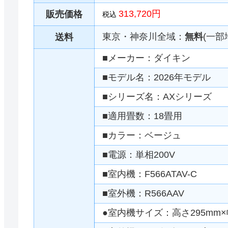
313,720円
販売価格
税込
東京・神奈川全域：
無料
(一部
送料
■メーカー：ダイキン
■モデル名：2026年モデル
■シリーズ名：AXシリーズ
■適用畳数：18畳用
■カラー：ベージュ
■電源：単相200V
■室内機：F566ATAV-C
■室外機：R566AAV
●室内機サイズ：高さ295mm×幅