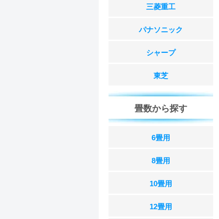
三菱重工
パナソニック
シャープ
東芝
畳数から探す
6畳用
8畳用
10畳用
12畳用