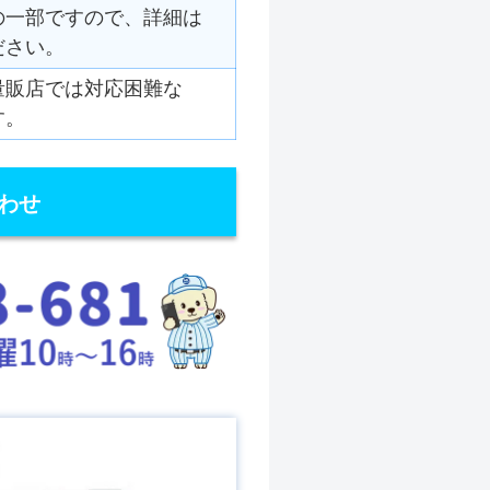
の一部ですので、詳細は
ださい。
量販店では対応困難な
す。
わせ