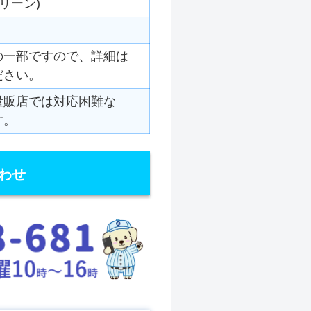
リーン)
の一部ですので、詳細は
ださい。
量販店では対応困難な
す。
わせ