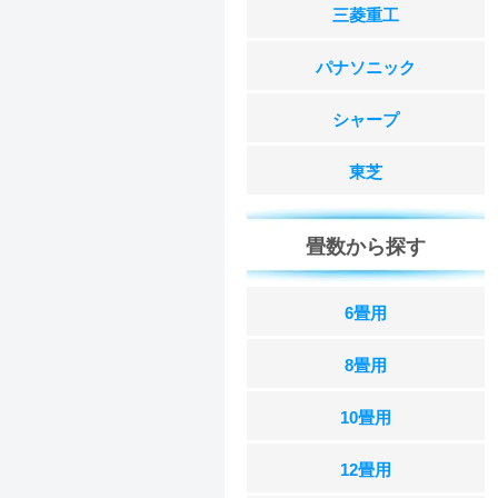
三菱重工
パナソニック
シャープ
東芝
畳数から探す
6畳用
8畳用
10畳用
12畳用