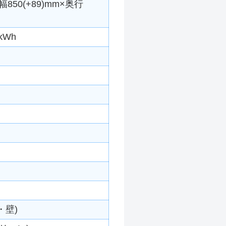
850(+89)mm×奥行
kWh
・壁)