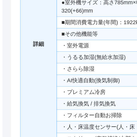
●室外機サイズ：高さ785mm×幅
320(+66)mm
■期間消費電力量(年間)：1922
■その他機能等
詳細
・室外電源
・うるる加湿(無給水加湿)
・さらら除湿
・AI快適自動(換気制御)
・プレミアム冷房
・給気換気 / 排気換気
・フィルター自動お掃除
・人・床温度センサー(人・床