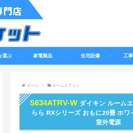
を選ぶ
家電製品
住宅設備
工事
ホーム
ルームエアコン
S634ATRV-W
ダイキン ルーム
らら RXシリーズ おもに20畳 ホワ
室外電源