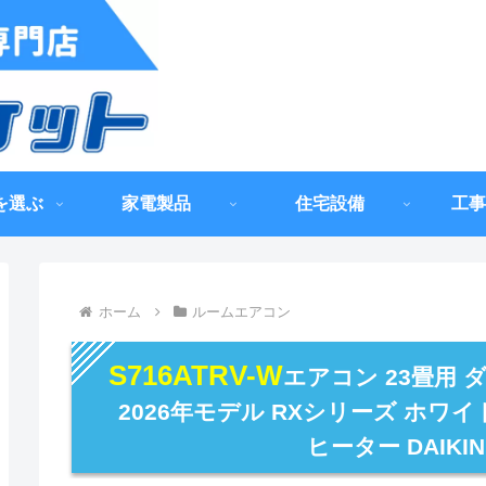
を選ぶ
家電製品
住宅設備
工事
ホーム
ルームエアコン
S716ATRV-W
エアコン 23畳用 
2026年モデル RXシリーズ ホワイ
ヒーター DAIKIN