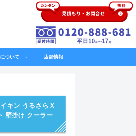
について
店舗情報
ダイキン うるさらＸ
ト 壁掛け クーラー