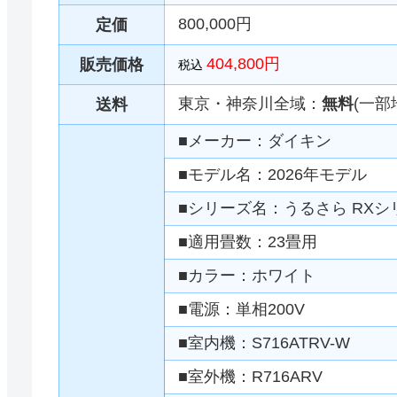
800,000円
定価
404,800円
販売価格
税込
東京・神奈川全域：
無料
(一部
送料
■メーカー：ダイキン
■モデル名：2026年モデル
■シリーズ名：うるさら RXシ
■適用畳数：23畳用
■カラー：ホワイト
■電源：単相200V
■室内機：S716ATRV-W
■室外機：R716ARV