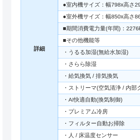
●室内機サイズ：幅798x高さ29
●室外機サイズ：幅850x高さ86
■期間消費電力量(年間)：2276
■その他機能等
詳細
・うるる加湿(無給水加湿)
・さらら除湿
・給気換気 / 排気換気
・ストリーマ(空気清浄 / 内部
・AI快適自動(換気制御)
・プレミアム冷房
・フィルター自動お掃除
・人 / 床温度センサー