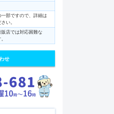
の一部ですので、詳細は
ださい。
量販店では対応困難な
す。
わせ