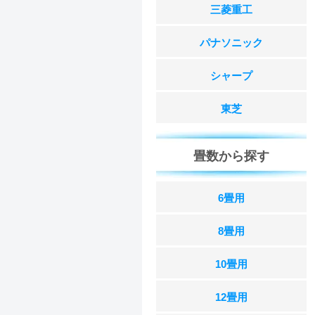
三菱重工
パナソニック
シャープ
東芝
畳数から探す
6畳用
8畳用
10畳用
12畳用