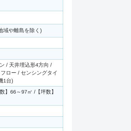
地域や離島を除く)
/ 天井埋込形4方向 /
ウンドフロー / センシングタイ
機1台)
米数】66～97㎡ /【坪数】