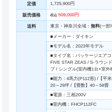
1,725,900円
定価
509,000円
販売価格
税込
東京・神奈川全域：
無料
(一部
送料
■メーカー：ダイキン
■モデル名：2023年モデル
■タイプ名：パッケージエアコン 
FIVE STAR ZEAS / S-ラ
プ / シングル(室内機1台×室外
■能力：4馬力(P112形) /【平
20～29坪 /【畳数】40～58畳
■電源：三相200V
■室内機：FHCP112FC