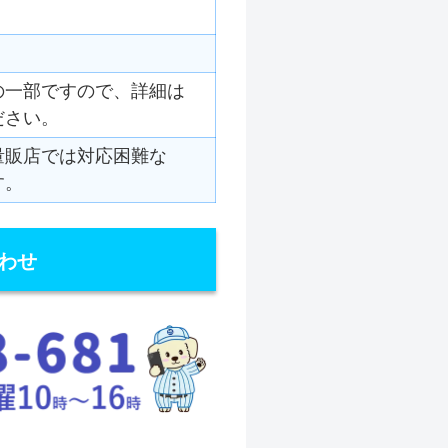
の一部ですので、詳細は
ださい。
量販店では対応困難な
す。
わせ