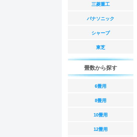
三菱重工
パナソニック
シャープ
東芝
畳数から探す
6畳用
8畳用
10畳用
12畳用