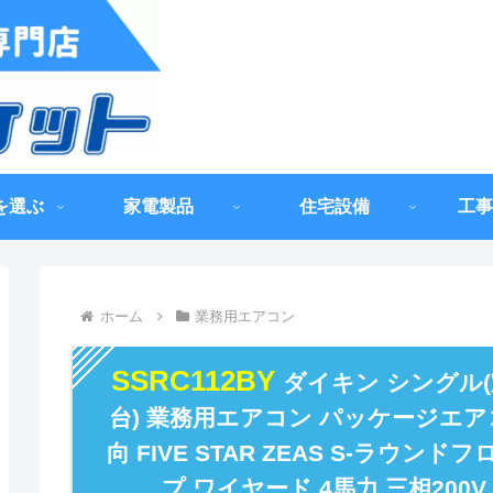
を選ぶ
家電製品
住宅設備
工事
ホーム
業務用エアコン
SSRC112BY
ダイキン シングル(
台) 業務用エアコン パッケージエア
向 FIVE STAR ZEAS S-ラウン
プ ワイヤード 4馬力 三相200V