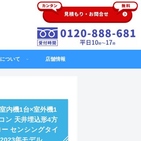
について
店舗情報
室内機1台×室外機1
コン 天井埋込形4方
ドフロー センシングタイ
 2023年モデル