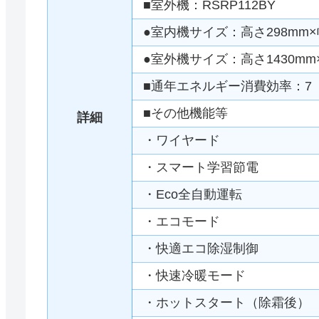
■室外機：RSRP112BY
●室内機サイズ：高さ298mm×幅
●室外機サイズ：高さ1430mm×
■通年エネルギー消費効率：7
■その他機能等
詳細
・ワイヤード
・スマート学習節電
・Eco全自動運転
・エコモード
・快適エコ除湿制御
・快速冷暖モード
・ホットスタート（除霜後）