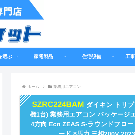
を選ぶ
家電製品
住宅設備
工事
ホーム
業務用エアコン
SZRC224BAM
ダイキン トリプ
機1台) 業務用エアコン パッケージ
4方向 Eco ZEAS S-ラウンドフロ
ード 8馬力 三相200V 20