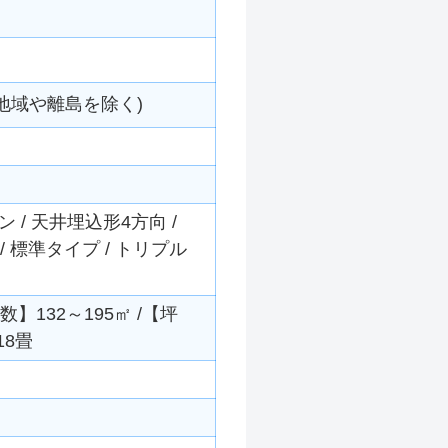
地域や離島を除く)
/ 天井埋込形4方向 /
ー / 標準タイプ / トリプル
数】132～195㎡ /【坪
18畳