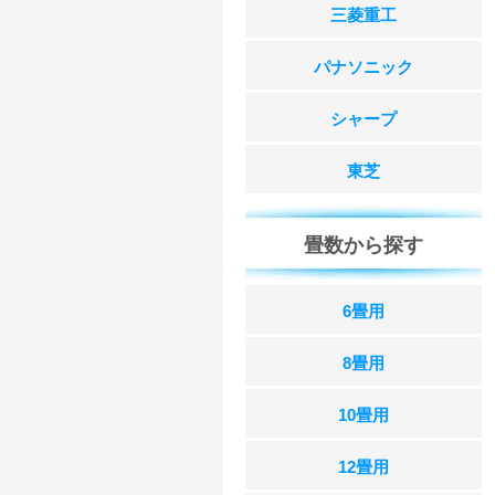
三菱重工
パナソニック
シャープ
東芝
畳数から探す
6畳用
8畳用
10畳用
12畳用