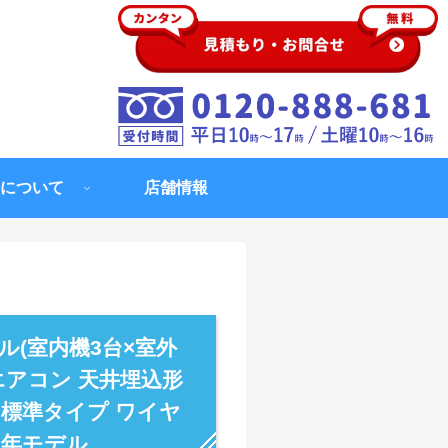
について
店舗情報
ル(室内機3台×室外
エアコン 天井埋込形
ー 標準タイプ ワイヤ
23年モデル