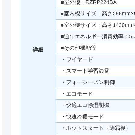
■室外機：RZRP224BA
●室内機サイズ：高さ256mm×幅
●室外機サイズ：高さ1430mm×
■通年エネルギー消費効率：5.
■その他機能等
詳細
・ワイヤード
・スマート学習節電
・フォーシーズン制御
・エコモード
・快適エコ除湿制御
・快速冷暖モード
・ホットスタート（除霜後）