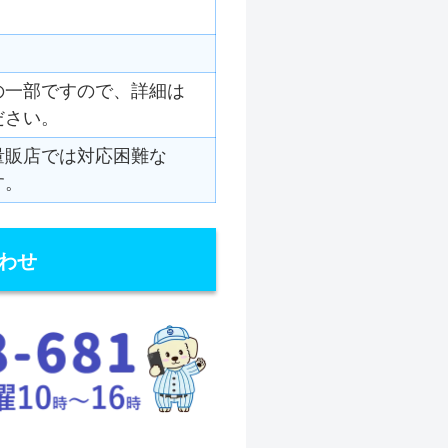
の一部ですので、詳細は
ださい。
量販店では対応困難な
す。
わせ