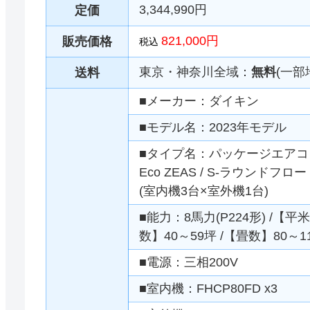
3,344,990円
定価
821,000円
販売価格
税込
東京・神奈川全域：
無料
(一部
送料
■メーカー：ダイキン
■モデル名：2023年モデル
■タイプ名：パッケージエアコン 
Eco ZEAS / S-ラウンドフロ
(室内機3台×室外機1台)
■能力：8馬力(P224形) /【平米
数】40～59坪 /【畳数】80～1
■電源：三相200V
■室内機：FHCP80FD x3