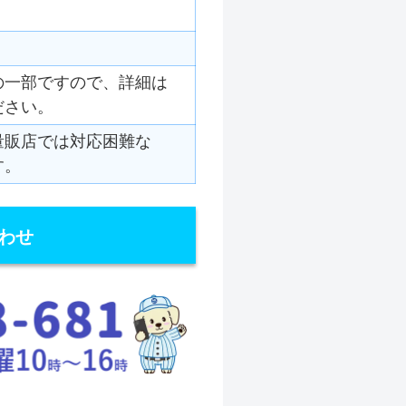
の一部ですので、詳細は
ださい。
量販店では対応困難な
す。
わせ