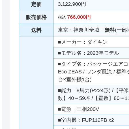
3,122,900円
定価
766,000円
販売価格
税込
東京・神奈川全域：
無料
(一部
送料
■メーカー：ダイキン
■モデル名：2023年モデル
■タイプ名：パッケージエアコン 
Eco ZEAS / ワンダ風流 / 標
台×室外機1台)
■能力：8馬力(P224形) /【平米
数】40～59坪 /【畳数】80～1
■電源：三相200V
■室内機：FUP112FB x2