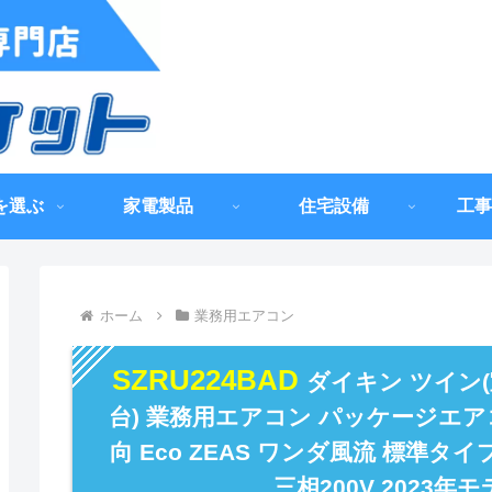
を選ぶ
家電製品
住宅設備
工事
ホーム
業務用エアコン
SZRU224BAD
ダイキン ツイン(
台) 業務用エアコン パッケージエア
向 Eco ZEAS ワンダ風流 標準タ
三相200V 2023年