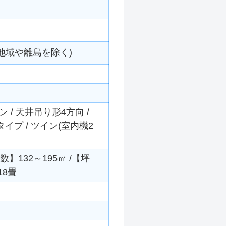
地域や離島を除く)
/ 天井吊り形4方向 /
準タイプ / ツイン(室内機2
数】132～195㎡ /【坪
18畳