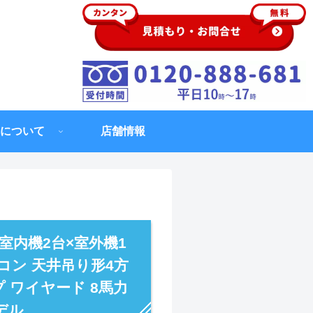
について
店舗情報
室内機2台×室外機1
コン 天井吊り形4方
イプ ワイヤード 8馬力
モデル