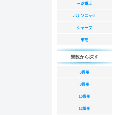
三菱重工
パナソニック
シャープ
東芝
畳数から探す
6畳用
8畳用
10畳用
12畳用