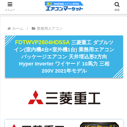
メニュー
検索
ホーム
業務用エアコン
FDTWVP2804HD5SA
三菱重工 ダブルツ
イン(室内機4台×室外機1台) 業務用エアコン
パッケージエアコン 天井埋込形2方向
Hyper Inverter ワイヤード 10馬力 三相
200V 2021年モデル