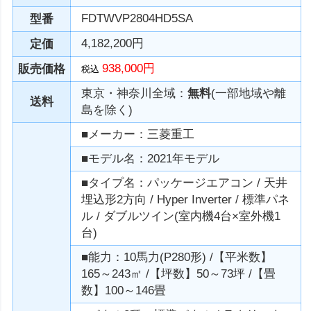
FDTWVP2804HD5SA
型番
4,182,200円
定価
938,000円
販売価格
税込
東京・神奈川全域：
無料
(一部地域や離
送料
島を除く)
■メーカー：三菱重工
■モデル名：2021年モデル
■タイプ名：パッケージエアコン / 天井
埋込形2方向 / Hyper Inverter / 標準パネ
ル / ダブルツイン(室内機4台×室外機1
台)
■能力：10馬力(P280形) /【平米数】
165～243㎡ /【坪数】50～73坪 /【畳
数】100～146畳