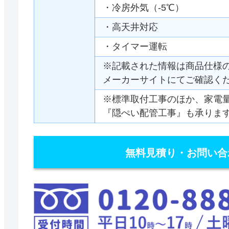
・冷房外気（-5℃）
・高天井対応
・タイマー運転
※記載された情報は商品仕様
メーカーサイトにてご確認く
※標準取付工事のほか、家電
『隠ぺい配管工事』も承りま
無料見積り・お問い合