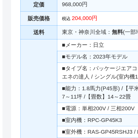
968,000円
定価
204,000円
販売価格
税込
東京・神奈川全域：
無料
(一部
送料
■メーカー：日立
■モデル名：2023年モデル
■タイプ名：パッケージエアコン 
エネの達人 / シングル(室内機
■能力：1.8馬力(P45形) /【
7～11坪 /【畳数】14～22畳
■電源：単相200V / 三相200V
■室内機：RPC-GP45K3
■室外機：RAS-GP45RSHJ3 / 