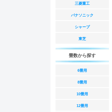
三菱重工
パナソニック
シャープ
東芝
畳数から探す
6畳用
8畳用
10畳用
12畳用