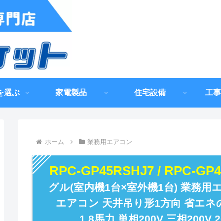
を選ぶ
家電製品
住宅設備
工事
ホーム
業務用エアコン
RPC-GP45RSHJ7 / RPC-GP
グル(室内機1台×室外機1台) 業務用
エアコン 天井吊り形1方向 省エネ
1.8馬力 単相200V 三相200V