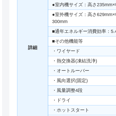
●室内機サイズ：高さ235mm×幅
●室外機サイズ：高さ629mm×幅
300mm
■通年エネルギー消費効率：5.
■その他機能等
詳細
・ワイヤード
・熱交換器(凍結洗浄)
・オートルーバー
・風向選択(固定)
・風量調整4段
・ドライ
・ホットスタート