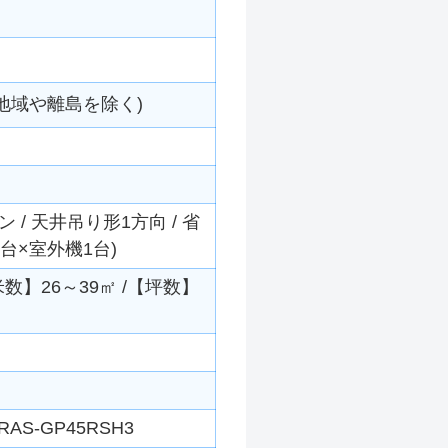
地域や離島を除く)
/ 天井吊り形1方向 / 省
1台×室外機1台)
平米数】26～39㎡ /【坪数】
RAS-GP45RSH3