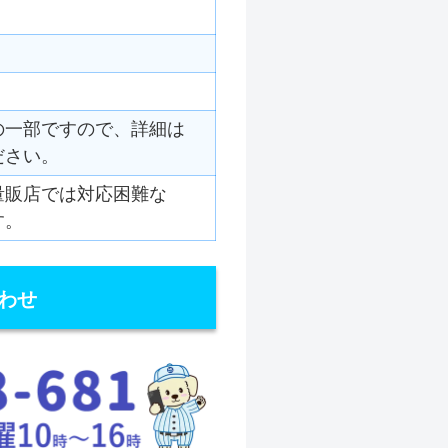
の一部ですので、詳細は
ださい。
量販店では対応困難な
す。
わせ