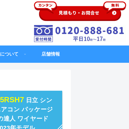
について
店舗情報
45RSH7
日立 シン
エアコン パッケージ
の達人 ワイヤード
 2023年モデル