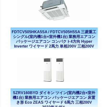
FDTCV505HKA5SA / FDTCV505H5SA 三菱重工
シングル(室内機1台×室外機1台) 業務用エアコン
パッケージエアコン コンパクト4方向 Hyper
Inverter ワイヤード 2馬力 単相200V 三相200V
2021年モデル
SZRV160BYD ダイキン ツイン(室内機2台×室外
機1台) 業務用エアコン パッケージエアコン 床置
き形 Eco ZEAS ワイヤード 6馬力 三相200V