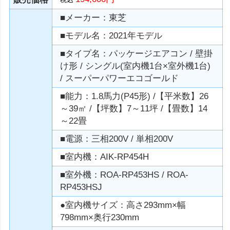
■メーカー：東芝
■モデル名：2021年モデル
■タイプ名：パッケージエアコン / 壁掛
け形 / シングル(室内機1台×室外機1台)
/ スーパーパワーエコゴールド
■能力：1.8馬力(P45形) /【平米数】26
～39㎡ /【坪数】7～11坪 /【畳数】14
～22畳
■電源：三相200V / 単相200V
■室内機：AIK-RP454H
■室外機：ROA-RP453HS / ROA-
RP453HSJ
●室内機サイズ：高さ293mm×幅
798mm×奥行230mm