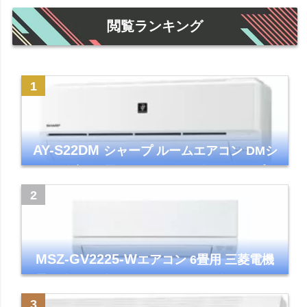
閲覧ランキング
AY-S22DM
シャープ ルームエアコン DMシ
リーズ 主に6畳 ホワイト 2024年モデル プラ
ズマクラスター7000
MSZ-GV2225-W
エアコン 6畳用 三菱電機
霧ヶ峰 2025年モデル GVシリーズ ピュアホ
ワイト 清潔 除湿 単相100V