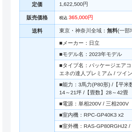
1,622,500円
定価
365,000円
販売価格
税込
東京・神奈川全域：
無料
(一部
送料
■メーカー：日立
■モデル名：2023年モデル
■タイプ名：パッケージエアコン 
エネの達人プレミアム / ツイン
■能力：3馬力(P80形) /【平米
14～21坪 /【畳数】28～42畳
■電源：単相200V / 三相200V
■室内機：RPC-GP40K3 x2
■室外機：RAS-GP80RGHJ2 / 