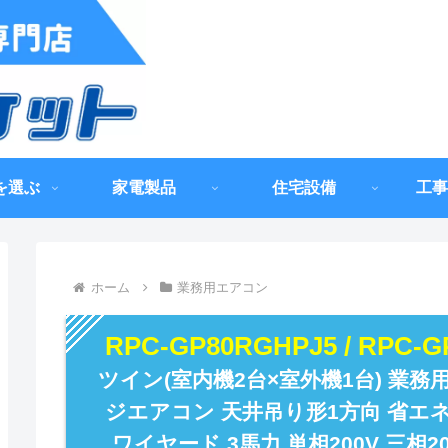
を選ぶ
家電製品
住宅設備
工事
ホーム
業務用エアコン
RPC-GP80RGHPJ5 / RPC-
ツイン(室内機2台×室外機1台) 業務
ジエアコン 天井吊り形1方向 省エ
ワイヤード 3馬力 単相200V 三相20