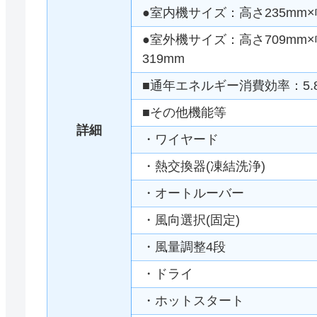
●室内機サイズ：高さ235mm×幅
●室外機サイズ：高さ709mm×幅8
319mm
■通年エネルギー消費効率：5.
■その他機能等
詳細
・ワイヤード
・熱交換器(凍結洗浄)
・オートルーバー
・風向選択(固定)
・風量調整4段
・ドライ
・ホットスタート