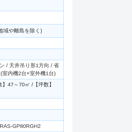
地域や離島を除く)
/ 天井吊り形1方向 / 省
(室内機2台×室外機1台)
数】47～70㎡ /【坪数】
RAS-GP80RGH2