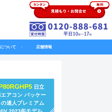
について
店舗情報
GP80RGHP5
日立
用エアコン パッケー
ネの達人プレミアム
0V 2023年モデル