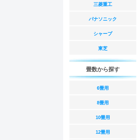
三菱重工
パナソニック
シャープ
東芝
畳数から探す
6畳用
8畳用
10畳用
12畳用