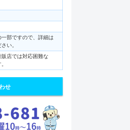
の一部ですので、詳細は
ださい。
量販店では対応困難な
す。
わせ