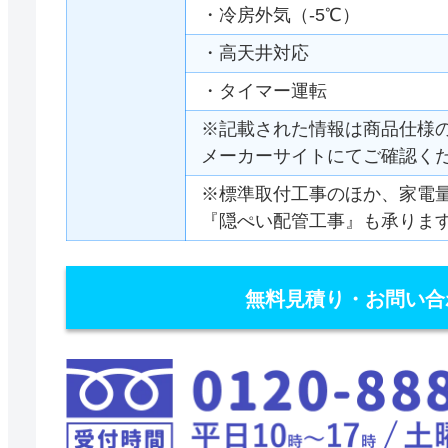
・冷房外気（-5℃）
・高天井対応
・タイマー運転
※記載された情報は商品仕様
メーカーサイトにてご確認く
※標準取付工事のほか、家電
『隠ぺい配管工事』も承りま
無料見積り・お問い合