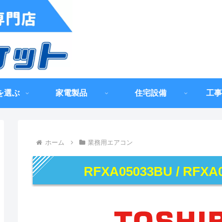
を選ぶ
家電製品
住宅設備
工事
ホーム
業務用エアコン
RFXA05033BU / RFXA