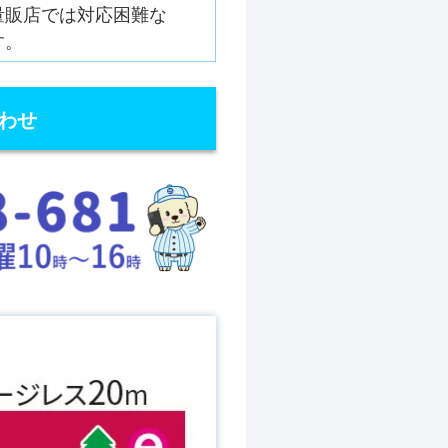
量販店では対応困難な
す。
わせ