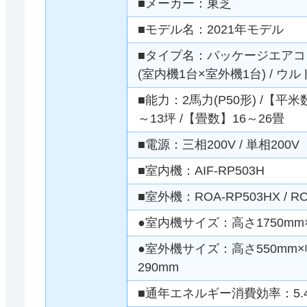
■メーカー：東芝
■モデル名：2021年モデル
■タイプ名：パッケージエアコン 
(室内機1台×室外機1台) / 
■能力：2馬力(P50形) /【平米
～13坪 /【畳数】16～26畳
■電源：三相200V / 単相200V
■室内機：AIF-RP503H
■室外機：ROA-RP503HX / RO
●室内機サイズ：高さ1750mm×
●室外機サイズ：高さ550mm×幅
290mm
■通年エネルギー消費効率：5.