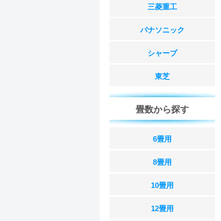
三菱重工
パナソニック
シャープ
東芝
畳数から探す
6畳用
8畳用
10畳用
12畳用