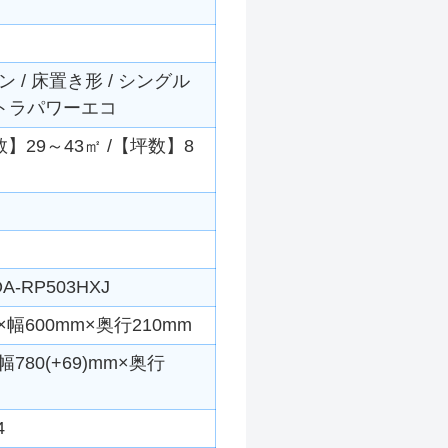
/ 床置き形 / シングル
ウルトラパワーエコ
数】29～43㎡ /【坪数】8
A-RP503HXJ
幅600mm×奥行210mm
780(+69)mm×奥行
4