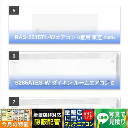
アコン GVシリーズ おもに6畳用 ピュアホワ
イト 2023年モデル
RAS-2215TL-W
エアコン 6畳用 東芝 2025
年モデル TLシリーズ ホワイト 壁掛け クーラ
ー コンパクト 清潔
S285ATES-W
ダイキン ルームエアコン E
シリーズ 主に10畳用 ホワイト 2025年モデル
コンパクトモデル ストリーマ