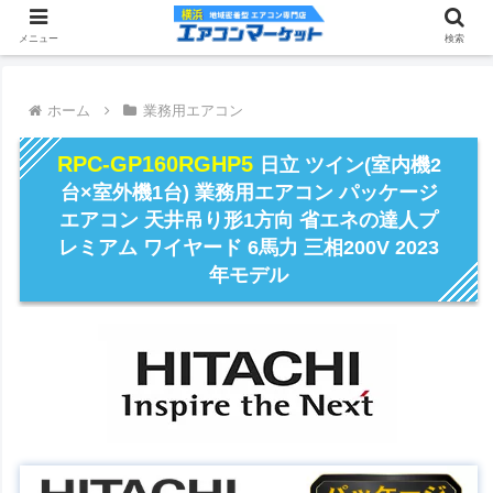
メニュー
検索
ホーム
業務用エアコン
RPC-GP160RGHP5
日立 ツイン(室内機2
台×室外機1台) 業務用エアコン パッケージ
エアコン 天井吊り形1方向 省エネの達人プ
レミアム ワイヤード 6馬力 三相200V 2023
年モデル