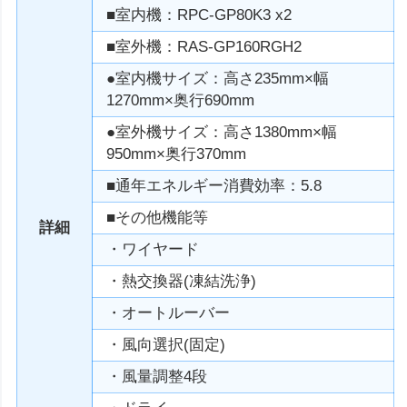
■室内機：RPC-GP80K3 x2
■室外機：RAS-GP160RGH2
●室内機サイズ：高さ235mm×幅
1270mm×奥行690mm
●室外機サイズ：高さ1380mm×幅
950mm×奥行370mm
■通年エネルギー消費効率：5.8
■その他機能等
詳細
・ワイヤード
・熱交換器(凍結洗浄)
・オートルーバー
・風向選択(固定)
・風量調整4段