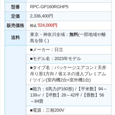
RPC-GP160RGHP5
型番
2,336,400円
定価
524,000円
販売価格
税込
東京・神奈川全域：
無料
(一部地域や離
送料
島を除く)
■メーカー：日立
■モデル名：2023年モデル
■タイプ名：パッケージエアコン / 天井
吊り形1方向 / 省エネの達人プレミアム
/ ツイン(室内機2台×室外機1台)
■能力：6馬力(P160形) /【平米数】94～
139㎡ /【坪数】28～42坪 /【畳数】56
～84畳
■電源：三相200V