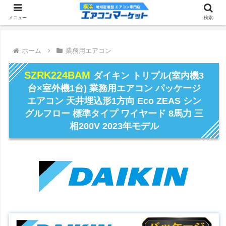
メニュー
検索
ホーム
業務用エアコン
SZRK224BAM
ダイキン トリプル(室内機3
台×室外機1台) 業務用エアコン パッケージ
エアコン 天井埋込形1方向 Eco ZEAS シン
グルフロー 標準タイプ ワイヤード 8馬力 三
相200V 2023年モデル