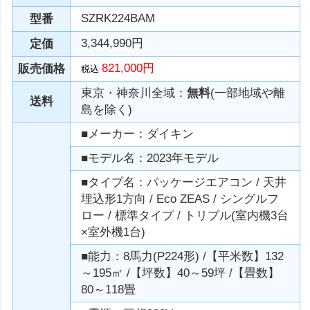
SZRK224BAM
型番
3,344,990円
定価
821,000円
販売価格
税込
東京・神奈川全域：
無料
(一部地域や離
送料
島を除く)
■メーカー：ダイキン
■モデル名：2023年モデル
■タイプ名：パッケージエアコン / 天井
埋込形1方向 / Eco ZEAS / シングルフ
ロー / 標準タイプ / トリプル(室内機3台
×室外機1台)
■能力：8馬力(P224形) /【平米数】132
～195㎡ /【坪数】40～59坪 /【畳数】
80～118畳