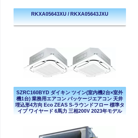
RKXA05643XU / RKXA05643JXU
SZRC160BYD ダイキン ツイン(室内機2台×室外
機1台) 業務用エアコン パッケージエアコン 天井
埋込形4方向 Eco ZEAS S-ラウンドフロー 標準タ
イプ ワイヤード 6馬力 三相200V 2023年モデル