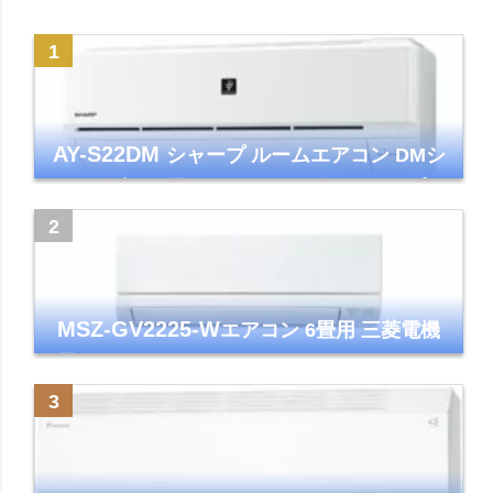
AY-S22DM
シャープ ルームエアコン DMシ
リーズ 主に6畳 ホワイト 2024年モデル プラ
ズマクラスター7000
MSZ-GV2225-W
エアコン 6畳用 三菱電機
霧ヶ峰 2025年モデル GVシリーズ ピュアホ
ワイト 清潔 除湿 単相100V