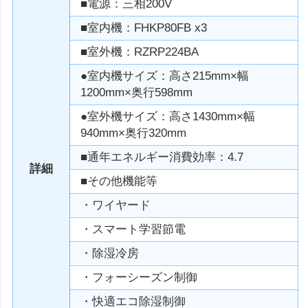
■電源：三相200V
■室内機：FHKP80FB x3
■室外機：RZRP224BA
●室内機サイズ：高さ215mm×幅
1200mm×奥行598mm
●室外機サイズ：高さ1430mm×幅
940mm×奥行320mm
■通年エネルギー消費効率：4.7
詳細
■その他機能等
・ワイヤード
・スマート学習節電
・除湿冷房
・フォーシーズン制御
・快適エコ除湿制御