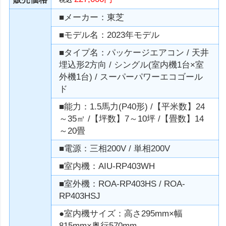
■メーカー：東芝
■モデル名：2023年モデル
■タイプ名：パッケージエアコン / 天井
埋込形2方向 / シングル(室内機1台×室
外機1台) / スーパーパワーエコゴール
ド
■能力：1.5馬力(P40形) /【平米数】24
～35㎡ /【坪数】7～10坪 /【畳数】14
～20畳
■電源：三相200V / 単相200V
■室内機：AIU-RP403WH
■室外機：ROA-RP403HS / ROA-
RP403HSJ
●室内機サイズ：高さ295mm×幅
815mm×奥行570mm