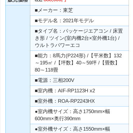
■メーカー：東芝
■モデル名：2021年モデル
■タイプ名：パッケージエアコン / 床置
き形 / ツイン(室内機2台×室外機1台) /
ウルトラパワーエコ
■能力：8馬力(P224形) /【平米数】132
～195㎡ /【坪数】40～59坪 /【畳数】
80～118畳
■電源：三相200V
■室内機：AIF-RP1123H x2
■室外機：ROA-RP2243HX
●室内機サイズ：高さ1750mm×幅
600mm×奥行390mm
●室外機サイズ：高さ1550mm×幅