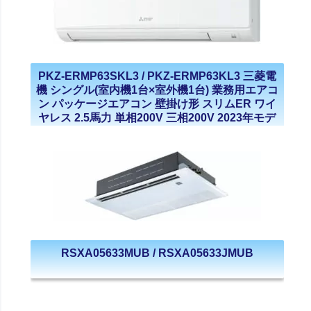
PKZ-ERMP63SKL3 / PKZ-ERMP63KL3 三菱電
機 シングル(室内機1台×室外機1台) 業務用エアコ
ン パッケージエアコン 壁掛け形 スリムER ワイ
ヤレス 2.5馬力 単相200V 三相200V 2023年モデ
ル
RSXA05633MUB / RSXA05633JMUB