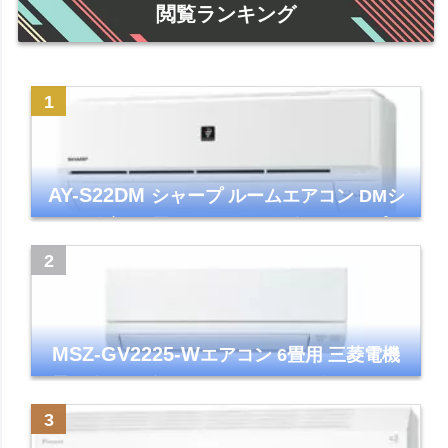
閲覧ランキング
AY-S22DM
シャープ ルームエアコン DMシ
リーズ 主に6畳 ホワイト 2024年モデル プラ
ズマクラスター7000
MSZ-GV2225-W
エアコン 6畳用 三菱電機
霧ヶ峰 2025年モデル GVシリーズ ピュアホ
ワイト 清潔 除湿 単相100V