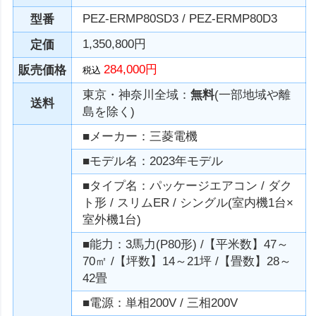
PEZ-ERMP80SD3 / PEZ-ERMP80D3
型番
1,350,800円
定価
284,000円
販売価格
税込
東京・神奈川全域：
無料
(一部地域や離
送料
島を除く)
■メーカー：三菱電機
■モデル名：2023年モデル
■タイプ名：パッケージエアコン / ダク
ト形 / スリムER / シングル(室内機1台×
室外機1台)
■能力：3馬力(P80形) /【平米数】47～
70㎡ /【坪数】14～21坪 /【畳数】28～
42畳
■電源：単相200V / 三相200V