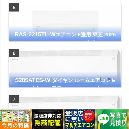
イト 2023年モデル
RAS-2215TL-W
エアコン 6畳用 東芝 2025
年モデル TLシリーズ ホワイト 壁掛け クーラ
ー コンパクト 清潔
S285ATES-W
ダイキン ルームエアコン E
シリーズ 主に10畳用 ホワイト 2025年モデル
コンパクトモデル ストリーマ
S565ATEP-W
ダイキン ルームエアコン E