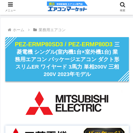
メニュー
検索
ホーム
業務用エアコン
PEZ-ERMP80SD3 / PEZ-ERMP80D3
三
菱電機 シングル(室内機1台×室外機1台) 業
務用エアコン パッケージエアコン ダクト形
スリムER ワイヤード 3馬力 単相200V 三相
200V 2023年モデル