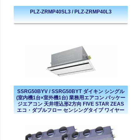
PLZ-ZRMP40SL3 / PLZ-ZRMP40L3
SSRG50BYV / SSRG50BYT ダイキン シングル
(室内機1台×室外機1台) 業務用エアコン パッケー
ジエアコン 天井埋込形2方向 FIVE STAR ZEAS
エコ・ダブルフロー センシングタイプ ワイヤー
ド 2馬力 単相200V 三相200V 2023年モデル