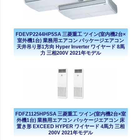
FDEVP2244HP5SA 三菱重工 ツイン(室内機2台×
室外機1台) 業務用エアコン パッケージエアコン
天井吊り形1方向 Hyper Inverter ワイヤード 8馬
力 三相200V 2021年モデル
FDFZ1125HP5SA 三菱重工 ツイン(室内機2台×室
外機1台) 業務用エアコン パッケージエアコン 床
置き形 EXCEED HYPER ワイヤード 4馬力 三相
200V 2021年モデル