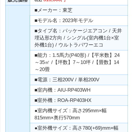
■メーカー：東芝
■モデル名：2023年モデル
■タイプ名：パッケージエアコン / 天井
埋込形2方向 / シングル(室内機1台×室
外機1台) / ウルトラパワーエコ
■能力：1.5馬力(P40形) /【平米数】24
～35㎡ /【坪数】7～10坪 /【畳数】14
～20畳
■電源：三相200V / 単相200V
■室内機：AIU-RP403WH
■室外機：ROA-RP403HX
●室内機サイズ：高さ295mm×幅
815mm×奥行570mm
●室外機サイズ：高さ780(+69)mm×幅