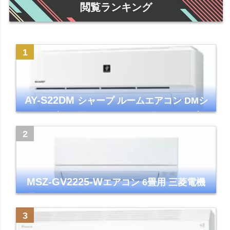
閲覧ランキング
AY-S22DM
シャープ ルームエアコン DMシ
リーズ 主に6畳 ホワイト 2024年モデル プラ
ズマクラスター7000
MSZ-GV2225-W
エアコン 6畳用 三菱電機
霧ヶ峰 2025年モデル GVシリーズ ピュアホ
ワイト 清潔 除湿 単相100V