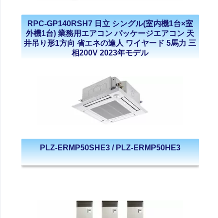
RPC-GP140RSH7 日立 シングル(室内機1台×室
外機1台) 業務用エアコン パッケージエアコン 天
井吊り形1方向 省エネの達人 ワイヤード 5馬力 三
相200V 2023年モデル
PLZ-ERMP50SHE3 / PLZ-ERMP50HE3