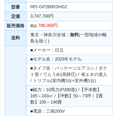
RPI-GP280RSHG2
型番
3,747,700円
定価
788,000円
販売価格
税込
東京・神奈川全域：
無料
(一部地域や離
送料
島を除く)
■メーカー：日立
■モデル名：2023年モデル
■タイプ名：パッケージエアコン / ダク
ト形 / てんうめ(高静圧) / 省エネの達人
/ トリプル(室内機3台×室外機1台)
■能力：10馬力(P280形) /【平米数】
165～243㎡ /【坪数】50～73坪 /【畳
数】100～146畳
■電源：三相200V