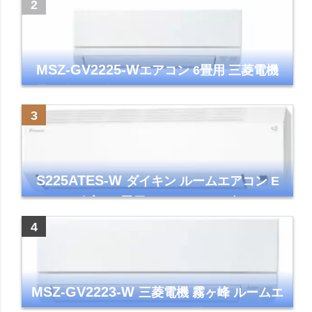
ズマクラスター7000
MSZ-GV2225-W
エアコン 6畳用 三菱電機
霧ヶ峰 2025年モデル GVシリーズ ピュアホ
ワイト 清潔 除湿 単相100V
S225ATES-W
ダイキン ルームエアコン E
シリーズ 主に6畳用 ホワイト 2025年モデル
コンパクトモデル ストリーマ
MSZ-GV2223-W
三菱電機 霧ヶ峰 ルームエ