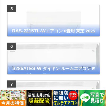
アコン GVシリーズ おもに6畳用 ピュアホワ
イト 2023年モデル
RAS-2215TL-W
エアコン 6畳用 東芝 2025
年モデル TLシリーズ ホワイト 壁掛け クーラ
ー コンパクト 清潔
S285ATES-W
ダイキン ルームエアコン E
シリーズ 主に10畳用 ホワイト 2025年モデル
コンパクトモデル ストリーマ