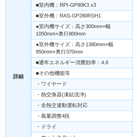
■室内機：RPI-GP90K3 x3
■室外機：RAS-GP280RSH1
●室内機サイズ：高さ300mm×幅
1050mm×奥行800mm
●室外機サイズ：高さ1380mm×幅
950mm×奥行370mm
■通年エネルギー消費効率：4.6
■その他機能等
詳細
・ワイヤード
・熱交換器(凍結洗浄)
・全熱交連動運転対応
・風量調整4段
・ドライ