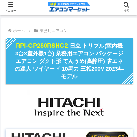
メニュー
検索
ホーム
業務用エアコン
RPI-GP280RSHG2
日立 トリプル(室内機
3台×室外機1台) 業務用エアコン パッケージ
エアコン ダクト形 てんうめ(高静圧) 省エネ
の達人 ワイヤード 10馬力 三相200V 2023年
モデル