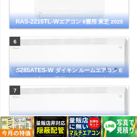
RAS-2215TL-W
エアコン 6畳用 東芝 2025
年モデル TLシリーズ ホワイト 壁掛け クーラ
ー コンパクト 清潔
S285ATES-W
ダイキン ルームエアコン E
シリーズ 主に10畳用 ホワイト 2025年モデル
コンパクトモデル ストリーマ
S565ATEP-W
ダイキン ルームエアコン E
シリーズ 主に18畳用 ホワイト 2025年モデル