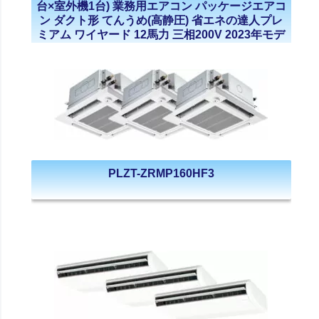
台×室外機1台) 業務用エアコン パッケージエアコ
ン ダクト形 てんうめ(高静圧) 省エネの達人プレ
ミアム ワイヤード 12馬力 三相200V 2023年モデ
ル
PLZT-ZRMP160HF3