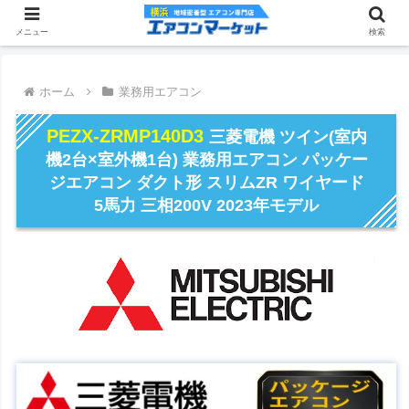
メニュー
検索
ホーム
業務用エアコン
PEZX-ZRMP140D3
三菱電機 ツイン(室内
機2台×室外機1台) 業務用エアコン パッケー
ジエアコン ダクト形 スリムZR ワイヤード
5馬力 三相200V 2023年モデル