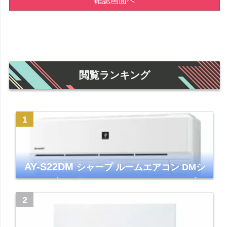
確認画面へ
閲覧ランキング
AY-S22DM
シャープ ルームエアコン DMシ
リーズ 主に6畳 ホワイト 2024年モデル プラ
ズマクラスター7000