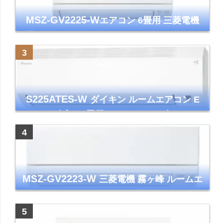
MSZ-GV2225-W
エアコン 6畳用 三菱電機
霧ヶ峰 2025年モデル GVシリーズ ピュアホ
ワイト 清潔 除湿 単相100V
S225ATES-W
ダイキン ルームエアコン E
シリーズ 主に6畳用 ホワイト 2025年モデル
コンパクトモデル ストリーマ
MSZ-GV2223-W
三菱電機 霧ヶ峰 ルームエ
アコン GVシリーズ おもに6畳用 ピュアホワ
イト 2023年モデル