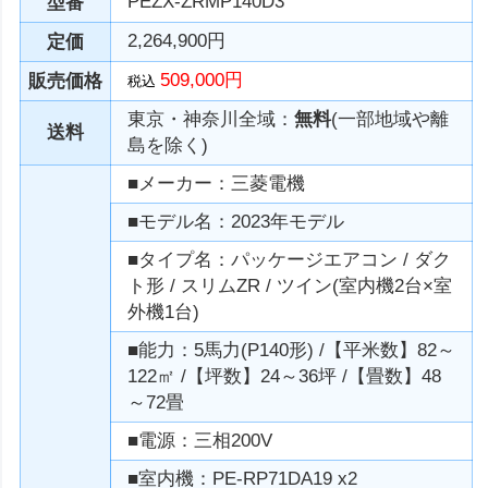
PEZX-ZRMP140D3
型番
2,264,900円
定価
509,000円
販売価格
税込
東京・神奈川全域：
無料
(一部地域や離
送料
島を除く)
■メーカー：三菱電機
■モデル名：2023年モデル
■タイプ名：パッケージエアコン / ダク
ト形 / スリムZR / ツイン(室内機2台×室
外機1台)
■能力：5馬力(P140形) /【平米数】82～
122㎡ /【坪数】24～36坪 /【畳数】48
～72畳
■電源：三相200V
■室内機：PE-RP71DA19 x2