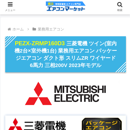
メニュー
検索
ホーム
業務用エアコン
PEZX-ZRMP160D3
三菱電機 ツイン(室内
機2台×室外機1台) 業務用エアコン パッケー
ジエアコン ダクト形 スリムZR ワイヤード
6馬力 三相200V 2023年モデル