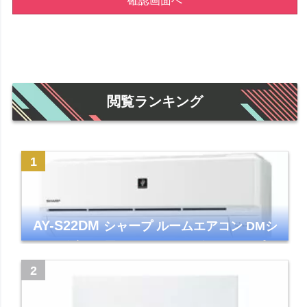
確認画面へ
閲覧ランキング
AY-S22DM
シャープ ルームエアコン DMシ
リーズ 主に6畳 ホワイト 2024年モデル プラ
ズマクラスター7000