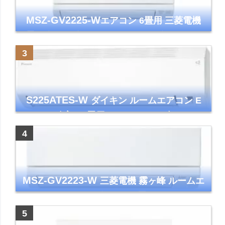
MSZ-GV2225-W
エアコン 6畳用 三菱電機
霧ヶ峰 2025年モデル GVシリーズ ピュアホ
ワイト 清潔 除湿 単相100V
S225ATES-W
ダイキン ルームエアコン E
シリーズ 主に6畳用 ホワイト 2025年モデル
コンパクトモデル ストリーマ
MSZ-GV2223-W
三菱電機 霧ヶ峰 ルームエ
アコン GVシリーズ おもに6畳用 ピュアホワ
イト 2023年モデル