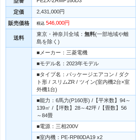
PEZX-ZRMP160D3
型番
2,431,000円
定価
546,000円
販売価格
税込
東京・神奈川全域：
無料
(一部地域や離
送料
島を除く)
■メーカー：三菱電機
■モデル名：2023年モデル
■タイプ名：パッケージエアコン / ダク
ト形 / スリムZR / ツイン(室内機2台×室
外機1台)
■能力：6馬力(P160形) /【平米数】94～
139㎡ /【坪数】28～42坪 /【畳数】56
～84畳
■電源：三相200V
■室内機：PE-RP80DA19 x2