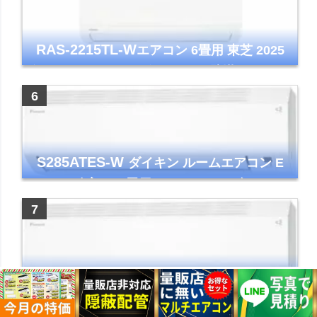
RAS-2215TL-W
エアコン 6畳用 東芝 2025
年モデル TLシリーズ ホワイト 壁掛け クーラ
ー コンパクト 清潔
S285ATES-W
ダイキン ルームエアコン E
シリーズ 主に10畳用 ホワイト 2025年モデル
コンパクトモデル ストリーマ
S565ATEP-W
ダイキン ルームエアコン E
シリーズ 主に18畳用 ホワイト 2025年モデル