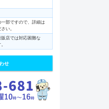
の一部ですので、詳細は
ださい。
量販店では対応困難な
す。
わせ