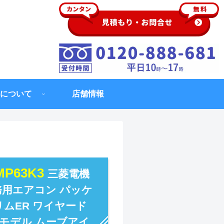
について
店舗情報
RMP63K3
三菱電機
業務用エアコン パッケ
リムER ワイヤード
23年モデル ムーブアイ