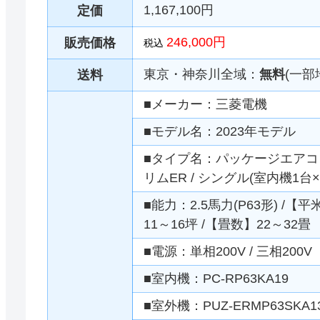
1,167,100円
定価
246,000円
販売価格
税込
東京・神奈川全域：
無料
(一部
送料
■メーカー：三菱電機
■モデル名：2023年モデル
■タイプ名：パッケージエアコン 
リムER / シングル(室内機1台
■能力：2.5馬力(P63形) /【
11～16坪 /【畳数】22～32畳
■電源：単相200V / 三相200V
■室内機：PC-RP63KA19
■室外機：PUZ-ERMP63SKA13 