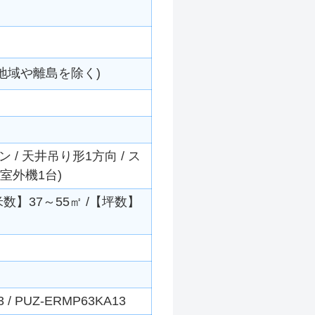
地域や離島を除く)
/ 天井吊り形1方向 / ス
×室外機1台)
平米数】37～55㎡ /【坪数】
/ PUZ-ERMP63KA13