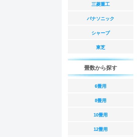
三菱重工
パナソニック
シャープ
東芝
畳数から探す
6畳用
8畳用
10畳用
12畳用