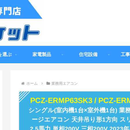
を選ぶ
家電製品
住宅設備
工事
ホーム
業務用エアコン
PCZ-ERMP63SK3 / PCZ-E
シングル(室内機1台×室外機1台) 
ージエアコン 天井吊り形1方向 ス
2.5馬力 単相200V 三相200V 20