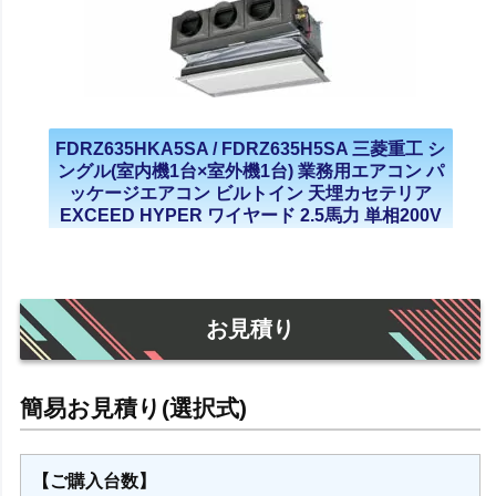
FDRZ635HKA5SA / FDRZ635H5SA 三菱重工 シ
ングル(室内機1台×室外機1台) 業務用エアコン パ
ッケージエアコン ビルトイン 天埋カセテリア
EXCEED HYPER ワイヤード 2.5馬力 単相200V
三相200V 2021年モデル
お見積り
【ご購入台数】