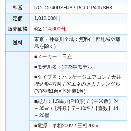
RCI-GP40RSHJ8 / RCI-GP40RSH8
型番
1,012,000円
定価
214,000円
販売価格
税込
東京・神奈川全域：
無料
(一部地域や離
送料
島を除く)
■メーカー：日立
■モデル名：2023年モデル
■タイプ名：パッケージエアコン / 天井
埋込形4方向 / 省エネの達人 / シングル
(室内機1台×室外機1台)
■能力：1.5馬力(P40形) /【平米数】24
～35㎡ /【坪数】7～10坪 /【畳数】14
～20畳
■電源：単相200V / 三相200V