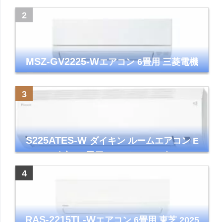
ズマクラスター7000
MSZ-GV2225-W
エアコン 6畳用 三菱電機
霧ヶ峰 2025年モデル GVシリーズ ピュアホ
ワイト 清潔 除湿 単相100V
S225ATES-W
ダイキン ルームエアコン E
シリーズ 主に6畳用 ホワイト 2025年モデル
コンパクトモデル ストリーマ
RAS-2215TL-W
エアコン 6畳用 東芝 2025