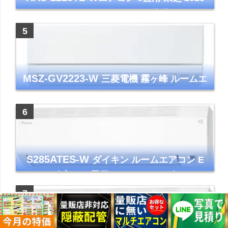
年モデル TLシリーズ ホワイト 壁掛け クーラ
ー コンパクト 清潔
MSZ-GV2223-W
三菱電機 霧ヶ峰 ルームエ
アコン GVシリーズ おもに6畳用 ピュアホワ
イト 2023年モデル
S285ATES-W
ダイキン ルームエアコン E
シリーズ 主に10畳用 ホワイト 2025年モデル
コンパクトモデル ストリーマ