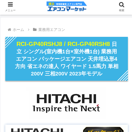
メニュー
検索
ホーム
業務用エアコン
RCI-GP40RSHJ8 / RCI-GP40RSH8
日
立 シングル(室内機1台×室外機1台) 業務用
エアコン パッケージエアコン 天井埋込形4
方向 省エネの達人 ワイヤード 1.5馬力 単相
200V 三相200V 2023年モデル