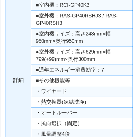
■室内機：RCI-GP40K3
■室外機：RAS-GP40RSHJ3 / RAS-
GP40RSH3
●室内機サイズ：高さ248mm×幅
950mm×奥行950mm
●室外機サイズ：高さ629mm×幅
799(+99)mm×奥行300mm
■通年エネルギー消費効率：7
詳細
■その他機能等
・ワイヤード
・熱交換器(凍結洗浄)
・オートルーバー
・風向選択（固定）
・風量調整4段