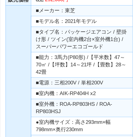
■メーカー：東芝
■モデル名：2021年モデル
■タイプ名：パッケージエアコン / 壁掛
け形 / ツイン(室内機2台×室外機1台) /
スーパーパワーエコゴールド
■能力：3馬力(P80形) /【平米数】47～
70㎡ /【坪数】14～21坪 /【畳数】28～
42畳
■電源：三相200V / 単相200V
■室内機：AIK-RP404H x2
■室外機：ROA-RP803HS / ROA-
RP803HSJ
●室内機サイズ：高さ293mm×幅
798mm×奥行230mm