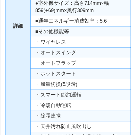
●室外機サイズ：高さ714mm×幅
859(+69)mm×奥行309mm
■通年エネルギー消費効率：5.6
詳細
■その他機能等
・ワイヤレス
・オートスイング
・オートフラップ
・ホットスタート
・風量切換(5段階)
・スマート節約運転
・冷暖自動運転
・除霜連携
・天井汚れ防止風吹出し