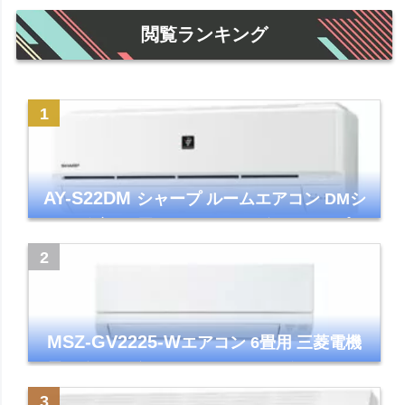
閲覧ランキング
AY-S22DM
シャープ ルームエアコン DMシ
リーズ 主に6畳 ホワイト 2024年モデル プラ
ズマクラスター7000
MSZ-GV2225-W
エアコン 6畳用 三菱電機
霧ヶ峰 2025年モデル GVシリーズ ピュアホ
ワイト 清潔 除湿 単相100V