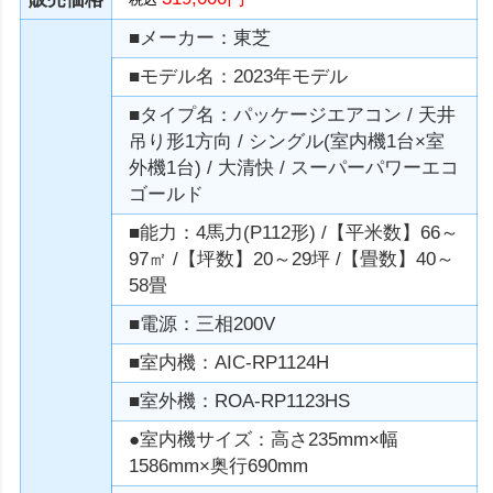
■メーカー：東芝
■モデル名：2023年モデル
■タイプ名：パッケージエアコン / 天井
吊り形1方向 / シングル(室内機1台×室
外機1台) / 大清快 / スーパーパワーエコ
ゴールド
■能力：4馬力(P112形) /【平米数】66～
97㎡ /【坪数】20～29坪 /【畳数】40～
58畳
■電源：三相200V
■室内機：AIC-RP1124H
■室外機：ROA-RP1123HS
●室内機サイズ：高さ235mm×幅
1586mm×奥行690mm