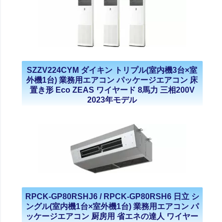
SZZV224CYM ダイキン トリプル(室内機3台×室
外機1台) 業務用エアコン パッケージエアコン 床
置き形 Eco ZEAS ワイヤード 8馬力 三相200V
2023年モデル
RPCK-GP80RSHJ6 / RPCK-GP80RSH6 日立 シ
ングル(室内機1台×室外機1台) 業務用エアコン パ
ッケージエアコン 厨房用 省エネの達人 ワイヤー