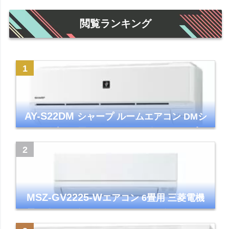
閲覧ランキング
AY-S22DM
シャープ ルームエアコン DMシ
リーズ 主に6畳 ホワイト 2024年モデル プラ
ズマクラスター7000
MSZ-GV2225-W
エアコン 6畳用 三菱電機
霧ヶ峰 2025年モデル GVシリーズ ピュアホ
ワイト 清潔 除湿 単相100V