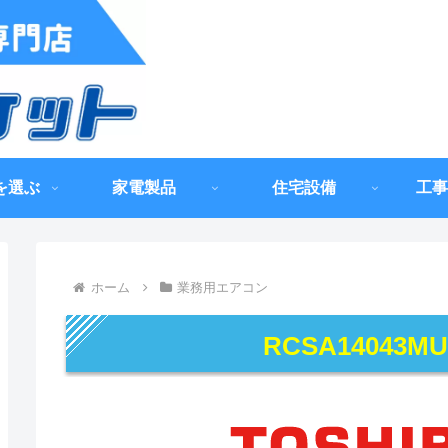
を選ぶ
家電製品
住宅設備
工事
ホーム
業務用エアコン
RCSA14043M