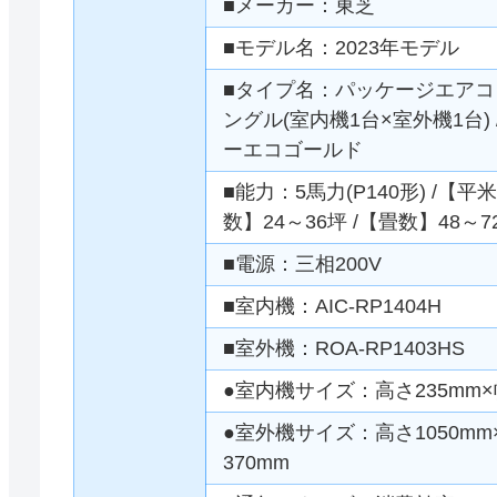
■メーカー：東芝
■モデル名：2023年モデル
■タイプ名：パッケージエアコン 
ングル(室内機1台×室外機1台) 
ーエコゴールド
■能力：5馬力(P140形) /【平米
数】24～36坪 /【畳数】48～7
■電源：三相200V
■室内機：AIC-RP1404H
■室外機：ROA-RP1403HS
●室内機サイズ：高さ235mm×幅
●室外機サイズ：高さ1050mm×
370mm