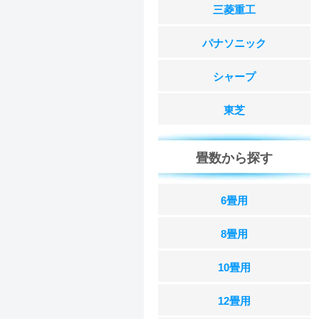
三菱重工
パナソニック
シャープ
東芝
畳数から探す
6畳用
8畳用
10畳用
12畳用