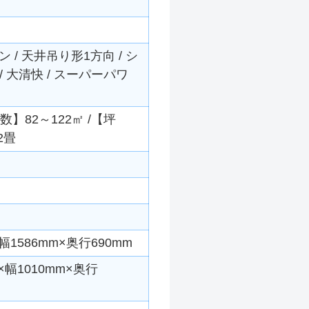
/ 天井吊り形1方向 / シ
/ 大清快 / スーパーパワ
数】82～122㎡ /【坪
2畳
1586mm×奥行690mm
幅1010mm×奥行