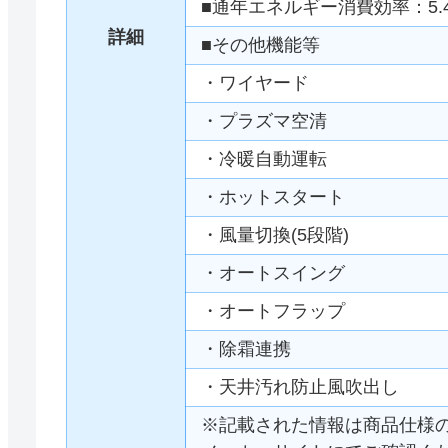
■通年エネルギー消費効率：5.
詳細
■その他機能等
・ワイヤード
・プラズマ空清
・冷暖自動運転
・ホットスタート
・風量切換(5段階)
・オートスイング
・オートフラップ
・除霜連携
・天井汚れ防止風吹出し
※記載された情報は商品仕様