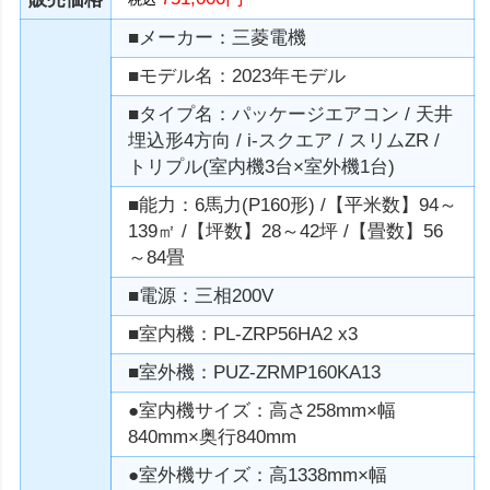
■メーカー：三菱電機
■モデル名：2023年モデル
■タイプ名：パッケージエアコン / 天井
埋込形4方向 / i-スクエア / スリムZR /
トリプル(室内機3台×室外機1台)
■能力：6馬力(P160形) /【平米数】94～
139㎡ /【坪数】28～42坪 /【畳数】56
～84畳
■電源：三相200V
■室内機：PL-ZRP56HA2 x3
■室外機：PUZ-ZRMP160KA13
●室内機サイズ：高さ258mm×幅
840mm×奥行840mm
●室外機サイズ：高1338mm×幅