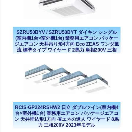
SZRU50BYV / SZRU50BYT ダイキン シングル
(室内機1台×室外機1台) 業務用エアコン パッケー
ジエアコン 天井吊り形4方向 Eco ZEAS ワンダ風
流 標準タイプ ワイヤード 2馬力 単相200V 三相
200V 2023年モデル
RCIS-GP224RSHW2 日立 ダブルツイン(室内機4
台×室外機1台) 業務用エアコン パッケージエアコ
ン 天井埋込形1方向 省エネの達人 ワイヤード 8馬
力 三相200V 2023年モデル