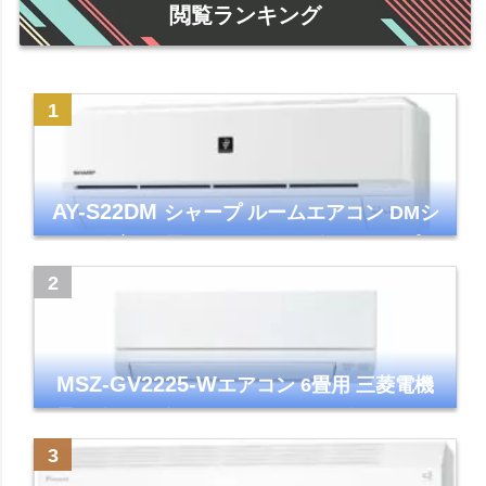
閲覧ランキング
AY-S22DM
シャープ ルームエアコン DMシ
リーズ 主に6畳 ホワイト 2024年モデル プラ
ズマクラスター7000
MSZ-GV2225-W
エアコン 6畳用 三菱電機
霧ヶ峰 2025年モデル GVシリーズ ピュアホ
ワイト 清潔 除湿 単相100V