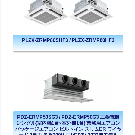
PLZX-ZRMP80SHF3 / PLZX-ZRMP80HF3
PDZ-ERMP50SG3 / PDZ-ERMP50G3 三菱電機
シングル(室内機1台×室外機1台) 業務用エアコン
パッケージエアコン ビルトイン スリムER ワイヤ