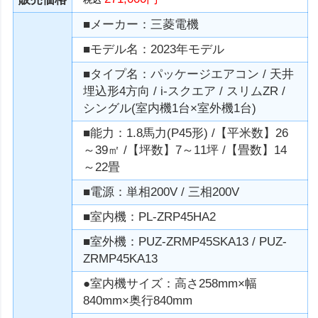
■メーカー：三菱電機
■モデル名：2023年モデル
■タイプ名：パッケージエアコン / 天井
埋込形4方向 / i-スクエア / スリムZR /
シングル(室内機1台×室外機1台)
■能力：1.8馬力(P45形) /【平米数】26
～39㎡ /【坪数】7～11坪 /【畳数】14
～22畳
■電源：単相200V / 三相200V
■室内機：PL-ZRP45HA2
■室外機：PUZ-ZRMP45SKA13 / PUZ-
ZRMP45KA13
●室内機サイズ：高さ258mm×幅
840mm×奥行840mm