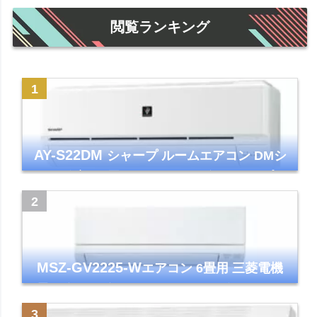
閲覧ランキング
AY-S22DM
シャープ ルームエアコン DMシ
リーズ 主に6畳 ホワイト 2024年モデル プラ
ズマクラスター7000
MSZ-GV2225-W
エアコン 6畳用 三菱電機
霧ヶ峰 2025年モデル GVシリーズ ピュアホ
ワイト 清潔 除湿 単相100V