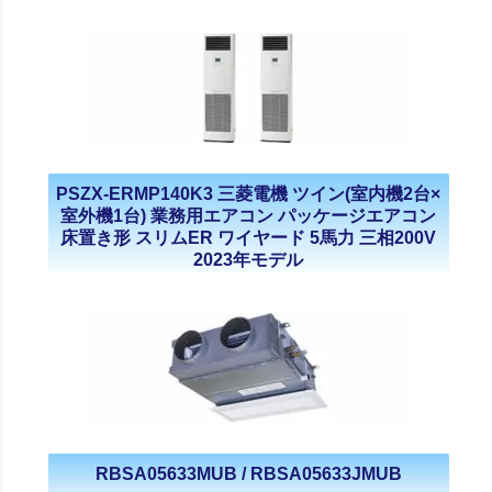
PSZX-ERMP140K3 三菱電機 ツイン(室内機2台×
室外機1台) 業務用エアコン パッケージエアコン
床置き形 スリムER ワイヤード 5馬力 三相200V
2023年モデル
RBSA05633MUB / RBSA05633JMUB