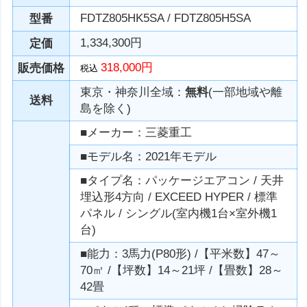
FDTZ805HK5SA / FDTZ805H5SA
型番
1,334,300円
定価
318,000円
販売価格
税込
東京・神奈川全域：
無料
(一部地域や離
送料
島を除く)
■メーカー：三菱重工
■モデル名：2021年モデル
■タイプ名：パッケージエアコン / 天井
埋込形4方向 / EXCEED HYPER / 標準
パネル / シングル(室内機1台×室外機1
台)
■能力：3馬力(P80形) /【平米数】47～
70㎡ /【坪数】14～21坪 /【畳数】28～
42畳