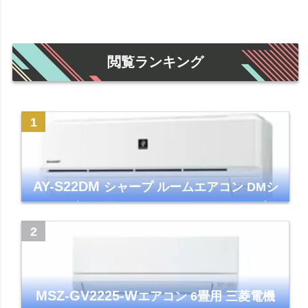
閲覧ランキング
AY-S22DM
シャープ ルームエアコン DMシ
リーズ 主に6畳 ホワイト 2024年モデル プラ
ズマクラスター7000
MSZ-GV2225-W
エアコン 6畳用 三菱電機