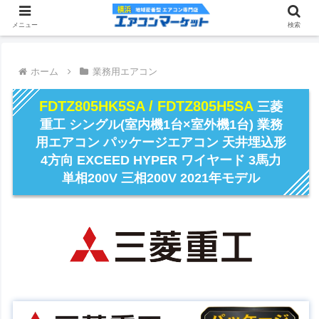
メニュー
検索
ホーム
業務用エアコン
FDTZ805HK5SA / FDTZ805H5SA
三菱
重工 シングル(室内機1台×室外機1台) 業務
用エアコン パッケージエアコン 天井埋込形
4方向 EXCEED HYPER ワイヤード 3馬力
単相200V 三相200V 2021年モデル