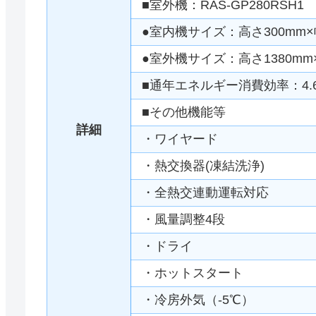
■室外機：RAS-GP280RSH1
●室内機サイズ：高さ300mm×幅
●室外機サイズ：高さ1380mm×
■通年エネルギー消費効率：4.
■その他機能等
詳細
・ワイヤード
・熱交換器(凍結洗浄)
・全熱交連動運転対応
・風量調整4段
・ドライ
・ホットスタート
・冷房外気（-5℃）