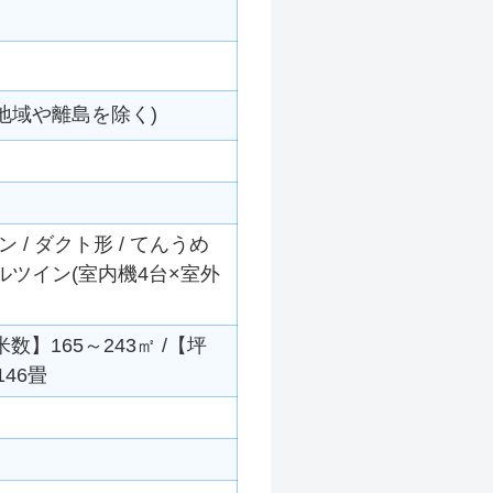
地域や離島を除く)
/ ダクト形 / てんうめ
ダブルツイン(室内機4台×室外
米数】165～243㎡ /【坪
146畳