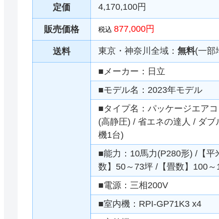
4,170,100円
定価
877,000円
販売価格
税込
東京・神奈川全域：
無料
(一部
送料
■メーカー：日立
■モデル名：2023年モデル
■タイプ名：パッケージエアコン 
(高静圧) / 省エネの達人 / 
機1台)
■能力：10馬力(P280形) /【平
数】50～73坪 /【畳数】100～
■電源：三相200V
■室内機：RPI-GP71K3 x4