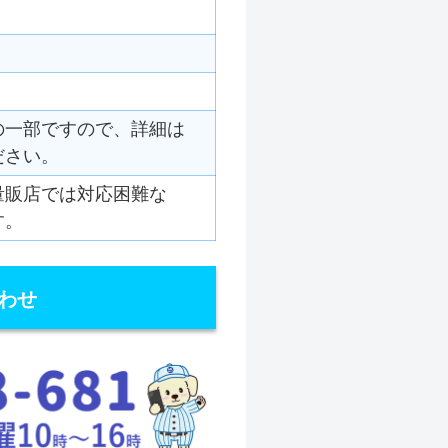
の一部ですので、詳細は
ださい。
量販店では対応困難な
す。
わせ