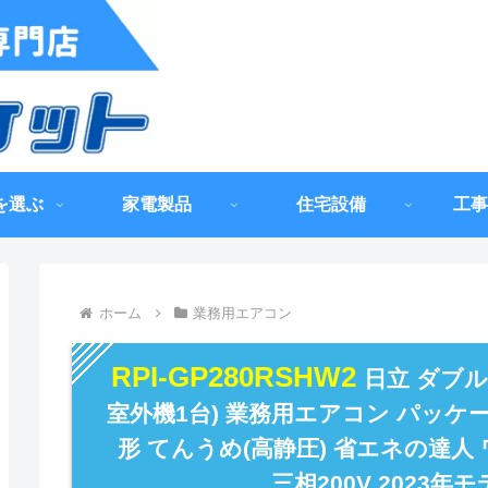
を選ぶ
家電製品
住宅設備
工事
ホーム
業務用エアコン
RPI-GP280RSHW2
日立 ダブル
室外機1台) 業務用エアコン パッケ
形 てんうめ(高静圧) 省エネの達人 
三相200V 2023年