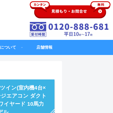
について
店舗情報
ツイン(室内機4台×
ージエアコン ダクト
ワイヤード 10馬力
モデル