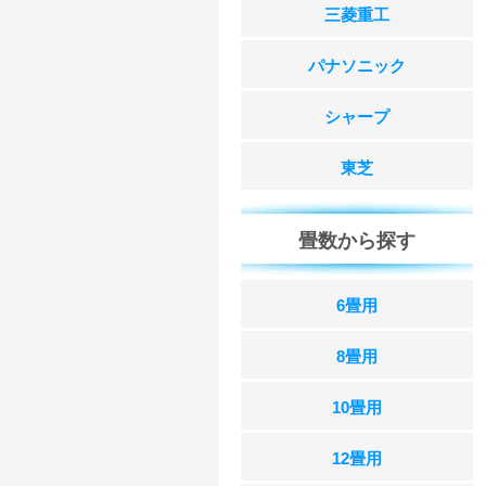
三菱重工
パナソニック
シャープ
東芝
畳数から探す
6畳用
8畳用
10畳用
12畳用