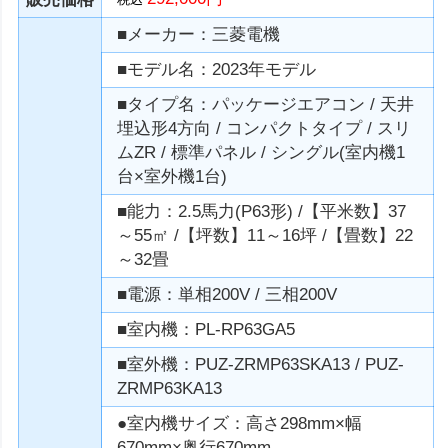
■メーカー：三菱電機
■モデル名：2023年モデル
■タイプ名：パッケージエアコン / 天井
埋込形4方向 / コンパクトタイプ / スリ
ムZR / 標準パネル / シングル(室内機1
台×室外機1台)
■能力：2.5馬力(P63形) /【平米数】37
～55㎡ /【坪数】11～16坪 /【畳数】22
～32畳
■電源：単相200V / 三相200V
■室内機：PL-RP63GA5
■室外機：PUZ-ZRMP63SKA13 / PUZ-
ZRMP63KA13
●室内機サイズ：高さ298mm×幅
670mm×奥行670mm