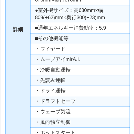
●室外機サイズ：高630mm×幅
809(+62)mm×奥行300(+23)mm
■通年エネルギー消費効率：5.9
詳細
■その他機能等
・ワイヤード
・ムーブアイmirA.I.
・冷暖自動運転
・先読み運転
・ドライ運転
・ドラフトセーブ
・ウェーブ気流
・風向独立制御
・ホットスタート