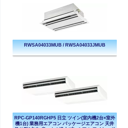
RWSA04033MUB / RWSA04033JMUB
RPC-GP140RGHP5 日立 ツイン(室内機2台×室外
機1台) 業務用エアコン パッケージエアコン 天井