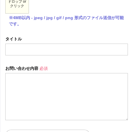
ドロップ or
クリック
※4MB以内 - jpeg / jpg / gif / png 形式のファイル送信が可能
です。
タイトル
お問い合わせ内容
必須