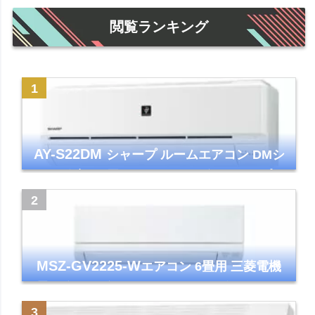
閲覧ランキング
AY-S22DM
シャープ ルームエアコン DMシ
リーズ 主に6畳 ホワイト 2024年モデル プラ
ズマクラスター7000
MSZ-GV2225-W
エアコン 6畳用 三菱電機
霧ヶ峰 2025年モデル GVシリーズ ピュアホ
ワイト 清潔 除湿 単相100V