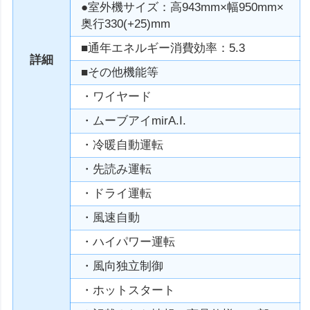
●室外機サイズ：高943mm×幅950mm×
奥行330(+25)mm
■通年エネルギー消費効率：5.3
詳細
■その他機能等
・ワイヤード
・ムーブアイmirA.I.
・冷暖自動運転
・先読み運転
・ドライ運転
・風速自動
・ハイパワー運転
・風向独立制御
・ホットスタート