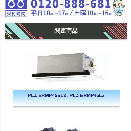
関連商品
PLZ-ERMP45SL3 / PLZ-ERMP45L3