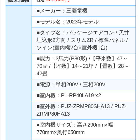
■メーカー：三菱電機
■モデル名：2023年モデル
■タイプ名：パッケージエアコン / 天井
埋込形2方向 / スリムZR / 標準パネル /
ツイン(室内機2台×室外機1台)
■能力：3馬力(P80形) /【平米数】47～
70㎡ /【坪数】14～21坪 /【畳数】28～
42畳
■電源：単相200V / 三相200V
■室内機：PL-RP40LA19 x2
■室外機：PUZ-ZRMP80SHA13 / PUZ-
ZRMP80HA13
●室内機サイズ：高さ290mm×幅
770mm×奥行650mm