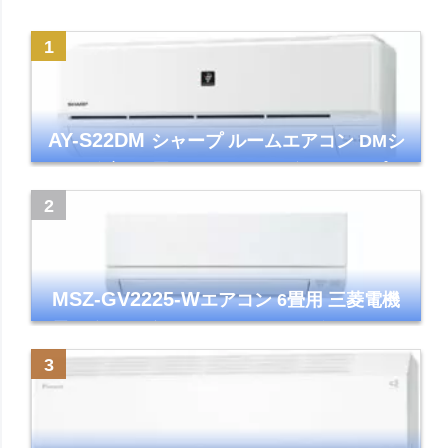
AY-S22DM
シャープ ルームエアコン DMシ
リーズ 主に6畳 ホワイト 2024年モデル プラ
ズマクラスター7000
MSZ-GV2225-W
エアコン 6畳用 三菱電機
霧ヶ峰 2025年モデル GVシリーズ ピュアホ
ワイト 清潔 除湿 単相100V