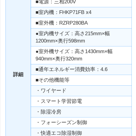
■電源：三相200V
■室内機：FHKP71FB x4
■室外機：RZRP280BA
●室内機サイズ：高さ215mm×幅
1200mm×奥行598mm
●室外機サイズ：高さ1430mm×幅
940mm×奥行320mm
■通年エネルギー消費効率：4.6
詳細
■その他機能等
・ワイヤード
・スマート学習節電
・除湿冷房
・フォーシーズン制御
・快適エコ除湿制御