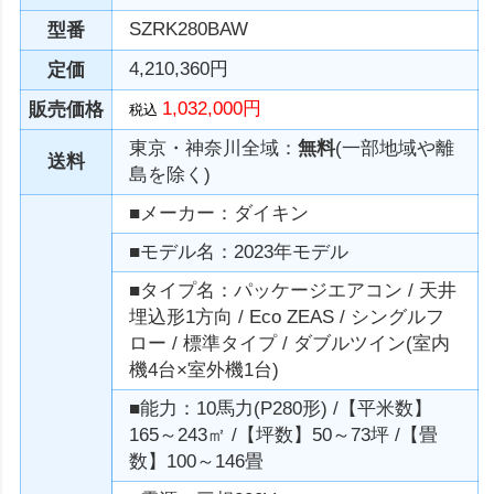
SZRK280BAW
型番
4,210,360円
定価
1,032,000円
販売価格
税込
東京・神奈川全域：
無料
(一部地域や離
送料
島を除く)
■メーカー：ダイキン
■モデル名：2023年モデル
■タイプ名：パッケージエアコン / 天井
埋込形1方向 / Eco ZEAS / シングルフ
ロー / 標準タイプ / ダブルツイン(室内
機4台×室外機1台)
■能力：10馬力(P280形) /【平米数】
165～243㎡ /【坪数】50～73坪 /【畳
数】100～146畳