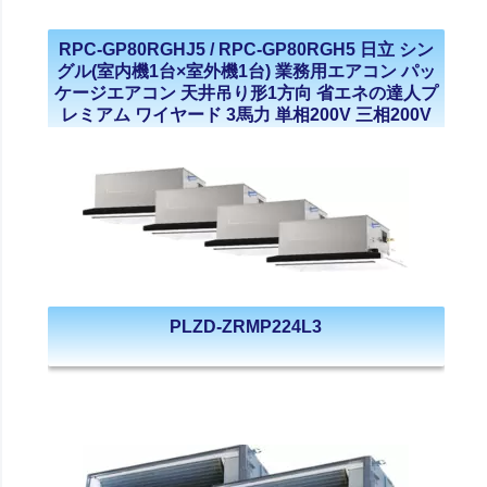
RPC-GP80RGHJ5 / RPC-GP80RGH5 日立 シン
グル(室内機1台×室外機1台) 業務用エアコン パッ
ケージエアコン 天井吊り形1方向 省エネの達人プ
レミアム ワイヤード 3馬力 単相200V 三相200V
2023年モデル
PLZD-ZRMP224L3