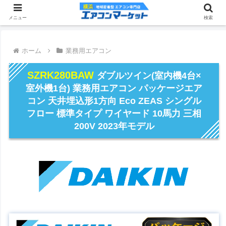
メニュー
検索
ホーム
業務用エアコン
SZRK280BAW
ダブルツイン(室内機4台×
室外機1台) 業務用エアコン パッケージエア
コン 天井埋込形1方向 Eco ZEAS シングル
フロー 標準タイプ ワイヤード 10馬力 三相
200V 2023年モデル