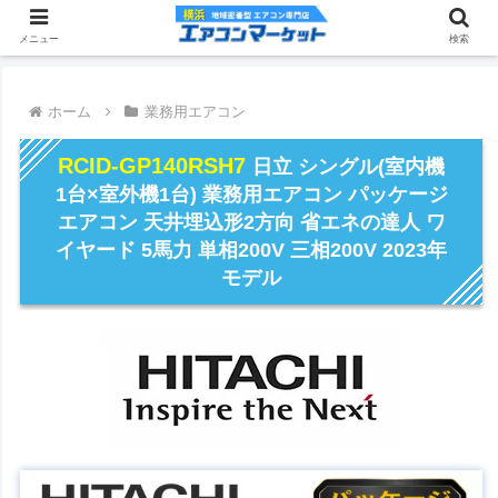
メニュー
検索
ホーム
業務用エアコン
RCID-GP140RSH7
日立 シングル(室内機
1台×室外機1台) 業務用エアコン パッケージ
エアコン 天井埋込形2方向 省エネの達人 ワ
イヤード 5馬力 単相200V 三相200V 2023年
モデル