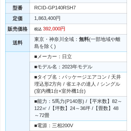
RCID-GP140RSH7
型番
1,863,400円
定価
392,000円
販売価格
税込
東京・神奈川全域：
無料
(一部地域や離
送料
島を除く)
■メーカー：日立
■モデル名：2023年モデル
■タイプ名：パッケージエアコン / 天井
埋込形2方向 / 省エネの達人 / シングル
(室内機1台×室外機1台)
■能力：5馬力(P140形) /【平米数】82～
122㎡ /【坪数】24～36坪 /【畳数】48
～72畳
■電源：三相200V