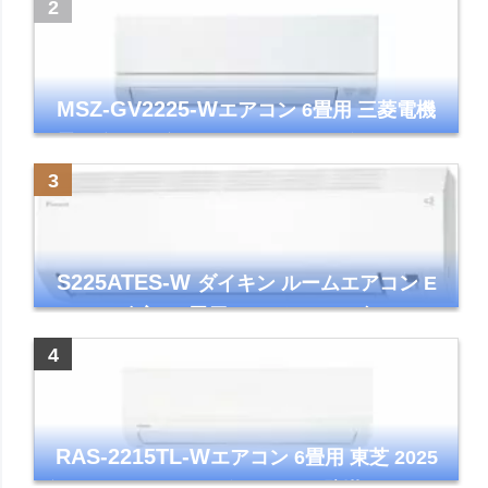
ズマクラスター7000
MSZ-GV2225-W
エアコン 6畳用 三菱電機
霧ヶ峰 2025年モデル GVシリーズ ピュアホ
ワイト 清潔 除湿 単相100V
S225ATES-W
ダイキン ルームエアコン E
シリーズ 主に6畳用 ホワイト 2025年モデル
コンパクトモデル ストリーマ
RAS-2215TL-W
エアコン 6畳用 東芝 2025