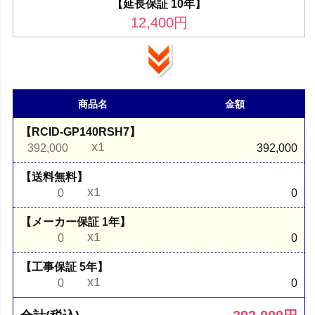
【延長保証 10年】
12,400
円
商品名
金額
【RCID-GP140RSH7】
x1
392,000
392,000
【送料無料】
x1
0
0
【メーカー保証 1年】
x1
0
0
【工事保証 5年】
x1
0
0