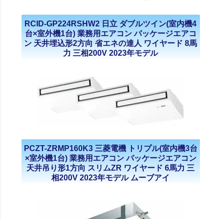
RCID-GP224RSHW2 日立 ダブルツイン(室内機4
台×室外機1台) 業務用エアコン パッケージエアコ
ン 天井埋込形2方向 省エネの達人 ワイヤード 8馬
力 三相200V 2023年モデル
PCZT-ZRMP160K3 三菱電機 トリプル(室内機3台
×室外機1台) 業務用エアコン パッケージエアコン
天井吊り形1方向 スリムZR ワイヤード 6馬力 三
相200V 2023年モデル ムーブアイ