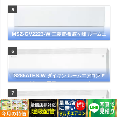
年モデル TLシリーズ ホワイト 壁掛け クーラ
ー コンパクト 清潔
MSZ-GV2223-W
三菱電機 霧ヶ峰 ルームエ
アコン GVシリーズ おもに6畳用 ピュアホワ
イト 2023年モデル
S285ATES-W
ダイキン ルームエアコン E
シリーズ 主に10畳用 ホワイト 2025年モデル
コンパクトモデル ストリーマ