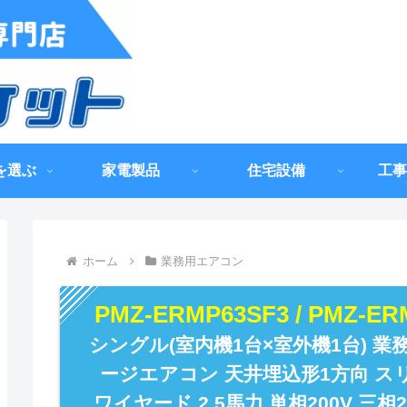
を選ぶ
家電製品
住宅設備
工事
ホーム
業務用エアコン
PMZ-ERMP63SF3 / PMZ-E
シングル(室内機1台×室外機1台) 
ージエアコン 天井埋込形1方向 ス
ワイヤード 2.5馬力 単相200V 三相2