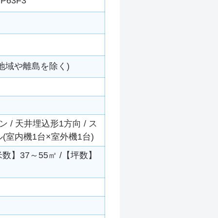
MP63F3
地域や離島を除く)
/ 天井埋込形1方向 / ス
グル(室内機1台×室外機1台)
平米数】37～55㎡ /【坪数】