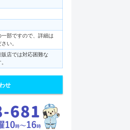
の一部ですので、詳細は
ださい。
量販店では対応困難な
す。
わせ