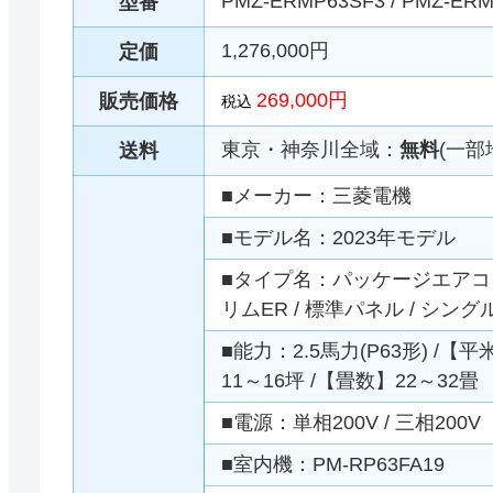
PMZ-ERMP63SF3 / PMZ-ER
型番
1,276,000円
定価
269,000円
販売価格
税込
東京・神奈川全域：
無料
(一部
送料
■メーカー：三菱電機
■モデル名：2023年モデル
■タイプ名：パッケージエアコン 
リムER / 標準パネル / シン
■能力：2.5馬力(P63形) /【
11～16坪 /【畳数】22～32畳
■電源：単相200V / 三相200V
■室内機：PM-RP63FA19