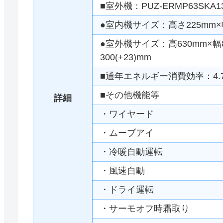
■室外機：PUZ-ERMP63SKA13 
●室内機サイズ：高さ225mm×幅
●室外機サイズ：高630mm×幅80
300(+23)mm
■通年エネルギー消費効率：4.
■その他機能等
詳細
・ワイヤード
・ムーブアイ
・冷暖自動運転
・風速自動
・ドライ運転
・サーモオフ時霜取り