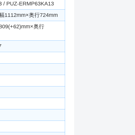
/ PUZ-ERMP63KA13
1112mm×奥行724mm
9(+62)mm×奥行
7