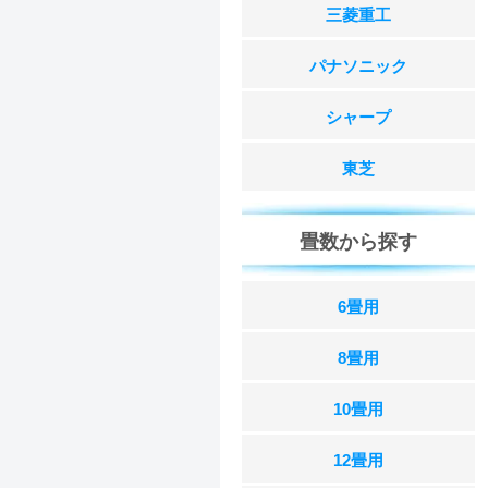
三菱重工
パナソニック
シャープ
東芝
畳数から探す
6畳用
8畳用
10畳用
12畳用