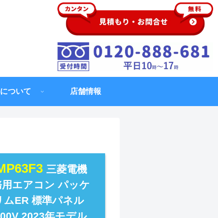
について
店舗情報
RMP63F3
三菱電機
業務用エアコン パッケ
リムER 標準パネル
00V 2023年モデル