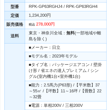
RPK-GP63RGHJ4 / RPK-GP63RGH4
型番
1,234,200円
定価
278,000円
販売価格
税込
東京・神奈川全域：
無料
(一部地域や離
送料
島を除く)
■メーカー：日立
■モデル名：2023年モデル
■タイプ名：パッケージエアコン / 壁掛
け形 / 省エネの達人プレミアム / シン
グル(室内機1台×室外機1台)
■能力：2.5馬力(P63形) /【平米数】37
～55㎡ /【坪数】11～16坪 /【畳数】22
～32畳
■電源：単相200V / 三相200V