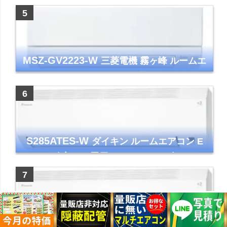
ー コンパクト 清潔
MSZ-GV2223-W
三菱電機 霧ヶ峰 ルームエ
アコン GVシリーズ おもに6畳用 ピュアホワ
イト 2023年モデル
S285ATES-W
ダイキン ルームエアコン E
シリーズ 主に10畳用 ホワイト 2025年モデル
コンパクトモデル ストリーマ
S565ATEP-W
ダイキン ルームエアコン E