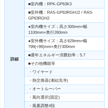
■室内機：RPK-GP63K3
■室外機：RAS-GP63RGHJ2 / RAS-
GP63RGH2
●室内機サイズ：高さ300mm×幅
1100mm×奥行260mm
●室外機サイズ：高さ629mm×幅
799(+99)mm×奥行300mm
■通年エネルギー消費効率：5.7
詳細
■その他機能等
・ワイヤード
・熱交換器(凍結洗浄)
・オートルーバー
・風向選択(固定)
・風量調整4段