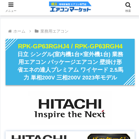
メニュー
検索
ホーム
業務用エアコン
RPK-GP63RGHJ4 / RPK-GP63RGH4
日立 シングル(室内機1台×室外機1台) 業務
用エアコン パッケージエアコン 壁掛け形
省エネの達人プレミアム ワイヤード 2.5馬
力 単相200V 三相200V 2023年モデル