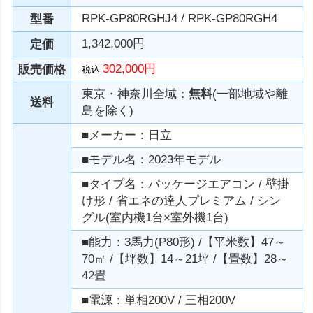
RPK-GP80RGHJ4 / RPK-GP80RGH4
型番
1,342,000円
定価
302,000円
販売価格
税込
東京・神奈川全域：
無料
(一部地域や離
送料
島を除く)
■メーカー：日立
■モデル名：2023年モデル
■タイプ名：パッケージエアコン / 壁掛
け形 / 省エネの達人プレミアム / シン
グル(室内機1台×室外機1台)
■能力：3馬力(P80形) /【平米数】47～
70㎡ /【坪数】14～21坪 /【畳数】28～
42畳
■電源：単相200V / 三相200V