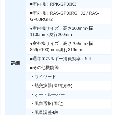
■室内機：RPK-GP80K3
■室外機：RAS-GP80RGHJ2 / RAS-
GP80RGH2
●室内機サイズ：高さ300mm×幅
1100mm×奥行260mm
●室外機サイズ：高さ709mm×幅
859(+100)mm×奥行319mm
■通年エネルギー消費効率：5.4
詳細
■その他機能等
・ワイヤード
・熱交換器(凍結洗浄)
・オートルーバー
・風向選択(固定)
・風量調整4段