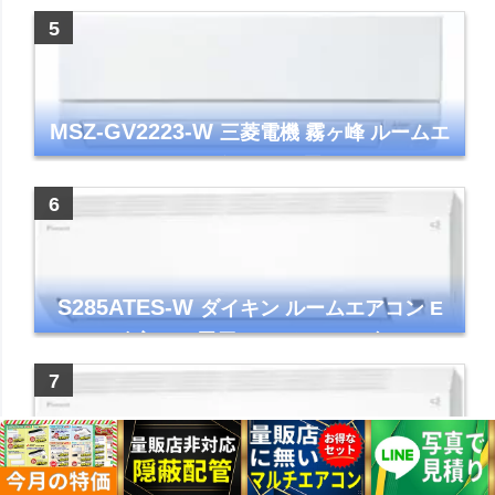
ー コンパクト 清潔
MSZ-GV2223-W
三菱電機 霧ヶ峰 ルームエ
アコン GVシリーズ おもに6畳用 ピュアホワ
イト 2023年モデル
S285ATES-W
ダイキン ルームエアコン E
シリーズ 主に10畳用 ホワイト 2025年モデル
コンパクトモデル ストリーマ
S565ATEP-W
ダイキン ルームエアコン E