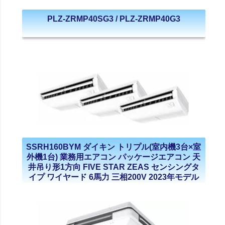
PLZ-ZRMP40SG3 / PLZ-ZRMP40G3
SSRH160BYM ダイキン トリプル(室内機3台×室
外機1台) 業務用エアコン パッケージエアコン 天
井吊り形1方向 FIVE STAR ZEAS センシングタ
イプ ワイヤード 6馬力 三相200V 2023年モデル