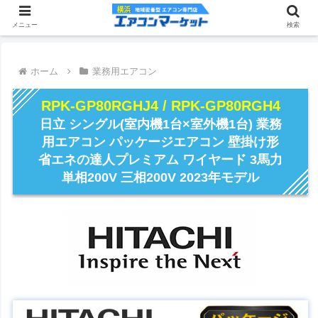
メニュー
検索
ホーム
業務用エアコン
RPK-GP80RGHJ4 / RPK-GP80RGH4
日立 シングル(室内機1台×室外機1台) 業務
用エアコン パッケージエアコン 壁掛け形
省エネの達人プレミアム ワイヤード 3馬力
単相200V 三相200V 2023年モデル