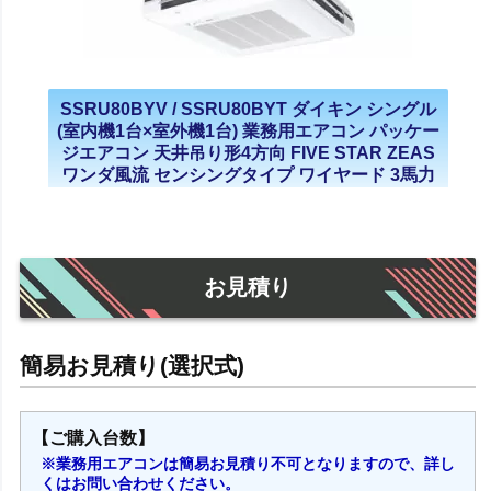
SSRU80BYV / SSRU80BYT ダイキン シングル
(室内機1台×室外機1台) 業務用エアコン パッケー
ジエアコン 天井吊り形4方向 FIVE STAR ZEAS
ワンダ風流 センシングタイプ ワイヤード 3馬力
単相200V 三相200V 2023年モデル
お見積り
【ご購入台数】
※業務用エアコンは簡易お見積り不可となりますので、詳し
くはお問い合わせください。